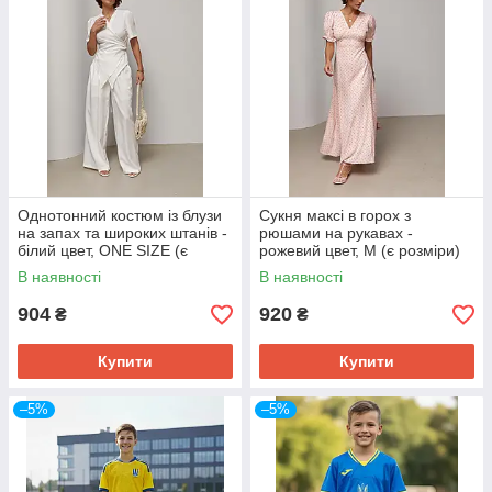
Однотонний костюм із блузи
Сукня максі в горох з
на запах та широких штанів -
рюшами на рукавах -
білий цвет, ONE SIZE (є
рожевий цвет, M (є розміри)
розміри)
В наявності
В наявності
904
920
₴
₴
Купити
Купити
–5%
–5%