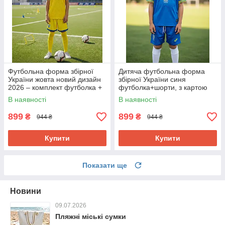
Футбольна форма збірної
Дитяча футбольна форма
України жовта новий дизайн
збірної України синя
2026 – комплект футболка +
футболка+шорти, з картою
шорти
України
В наявності
В наявності
899
899
₴
₴
944 ₴
944 ₴
Купити
Купити
Показати ще
Новини
09.07.2026
Пляжні міські сумки