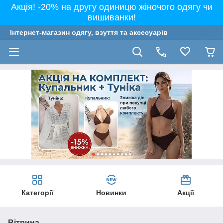
Акція! -20% на другу одиницю жіночого одягу чи
вишиванки!
Інтернет-магазин одягу, взуття та аксесуарів
Категорії
Новинки
Акції
Вітрина