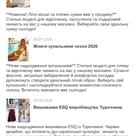
**Новинка! Літні міські та пляжні сумки вже у продажу!**
Стильні моделі для відпочинку, прогулянок та подорожей
чекають на вас у нашому магазині. Вибирайте свою ідеальну
сумку сьогодні!
09.07.2026
Жіночі купальники сезон 2026
**Нове надходження купальників!** Стильні моделі для пляжу
та відпочинку вже чекають на вас у нашому магазині. Сучасні
фасони, актуальні забарвлення й комфортна посадка
допоможуть створити ідеальний літній образ. Виберіть свій
купальник і насолоджуйтеся кожним моментом сонячного
сезону. Встигніть замовити вже сьогодні!
19.04.2024
Вишиванки ESQ виробництво Туреччина
Нове надходження вишиванок ESQ із Туреччини. Чарівні
дизайни, що втілюють дух української культури, чекають на