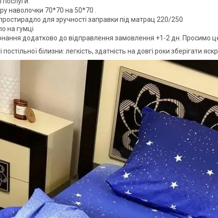
 послуги:
ру наволочки 70*70 на 50*70 .
простирадло для зручності заправки під матрац 220/250
о на гумці
онання додатково до відправлення замовлення +1-2 дн. Просимо ц
 постільної білизни: легкість, здатність на довгі роки зберігати яс