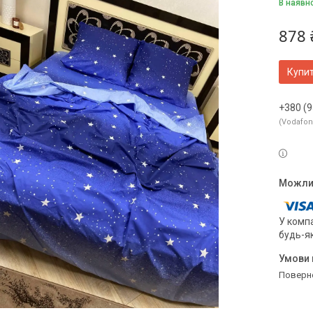
В наявн
878 
Купи
+380 (9
Vodafo
У компа
будь-я
поверн