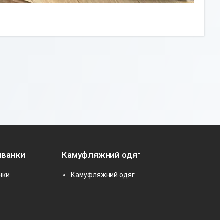
иванки
Камуфляжний одяг
нки
Камуфляжний одяг