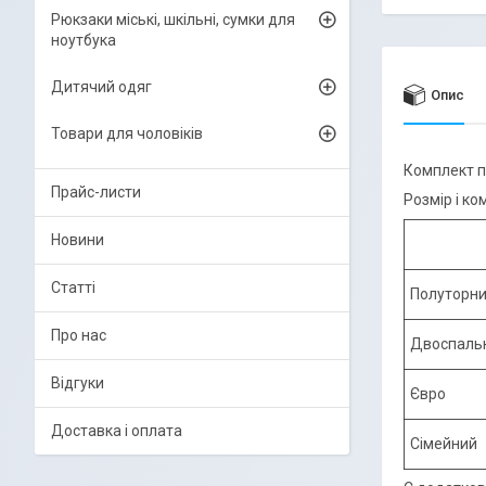
Рюкзаки міські, шкільні, сумки для
ноутбука
Дитячий одяг
Опис
Товари для чоловіків
Комплект п
Прайс-листи
Розмір і ко
Новини
Статті
Полуторн
Про нас
Двоспаль
Відгуки
Євро
Доставка і оплата
Сімейний