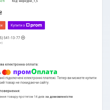
ості
Код:
меркурій_1,5
₴
ти
Купити з
5) 541-13-77
ne
нії підключені електронні платежі. Тепер ви можете купити
кий товар не покидаючи сайту.
ення товару протягом 14 днів
за домовленістю