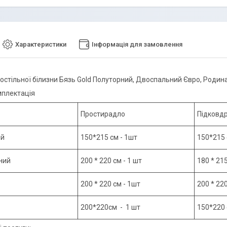
Характеристики
Інформація для замовлення
остільної білизни Бязь Gold Полуторний, Двоспальний Євро, Родин
мплектація
Простирадло
Підковд
ий
150*215 см - 1шт
150*215
ний
200 * 220 см - 1 шт
180 * 21
200 * 220 см - 1шт
200 * 22
200*220см - 1 шт
150*220