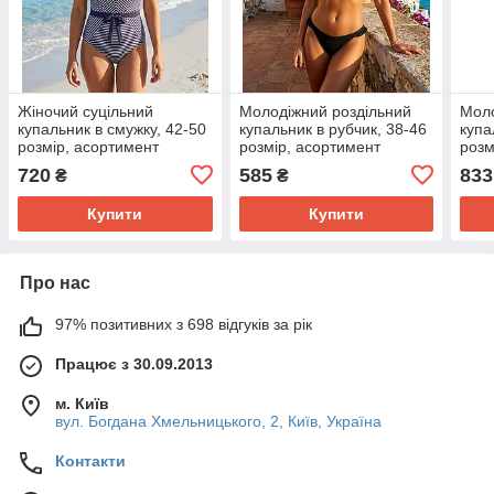
Жіночий суцільний
Молодіжний роздільний
Моло
купальник в смужку, 42-50
купальник в рубчик, 38-46
купа
розмір, асортимент
розмір, асортимент
розм
кольорів
кольорів
коль
720
585
833
₴
₴
Купити
Купити
Про нас
97% позитивних з 698 відгуків за рік
Працює з 30.09.2013
м. Київ
вул. Богдана Хмельницького, 2, Київ, Україна
Контакти