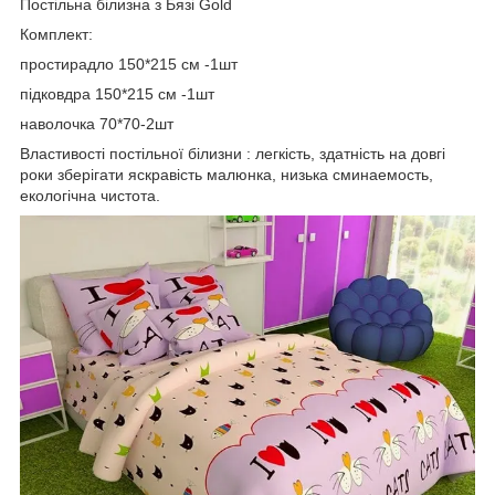
Постільна білизна з Бязі Gold
Комплект:
простирадло 150*215 см -1шт
підковдра 150*215 см -1шт
наволочка 70*70-2шт
Властивості постільної білизни : легкість, здатність на довгі
роки зберігати яскравість малюнка, низька сминаемость,
екологічна чистота.