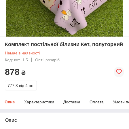
Комплект постільної білизни Кет, полуторний
Немає в наявності
Код: кет_1,5
Опт і роздріб
878
₴
777 ₴
від 4 шт.
Опис
Характеристики
Доставка
Оплата
Умови п
Опис