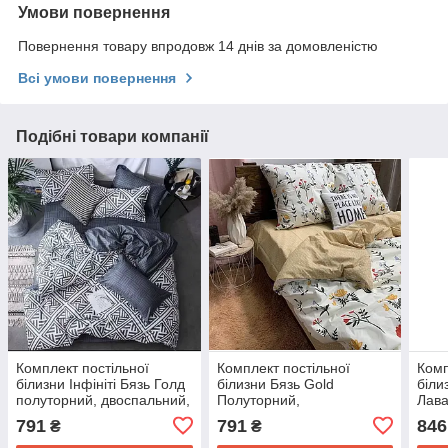
Умови повернення
Повернення товару впродовж 14 днів за домовленістю
Всі умови повернення
Подібні товари компанії
Комплект постільної
Комплект постільної
Комп
білизни Інфініті Бязь Голд
білизни Бязь Gold
біли
полуторний, двоспальний,
Полуторний,
Лава
євро, сімейний
Двоспальний, Євро, Сім'я
полу
791
791
846
₴
₴
з принтом Анжела
євро
Дво