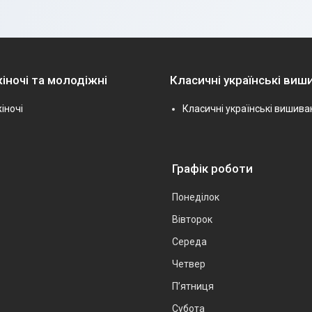
іночі та молодіжні
Класичні українські виш
іночі
Класичні українські вишива
Графік роботи
Понеділок
Вівторок
Середа
Четвер
Пʼятниця
Субота