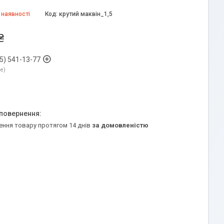
 наявності
Код:
крутий маквін_1,5
₴
5) 541-13-77
ne
ення товару протягом 14 днів
за домовленістю