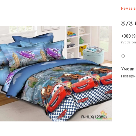
Немає в
878 
+380 (9
Vodafo
поверн