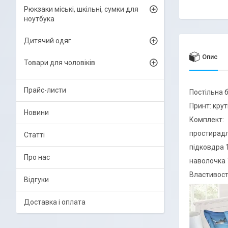
Рюкзаки міські, шкільні, сумки для
ноутбука
Дитячий одяг
Опис
Товари для чоловіків
Прайс-листи
Постільна б
Принт: крут
Новини
Комплект:
простирадл
Статті
підковдра 
Про нас
наволочка 
Властивості
Відгуки
Доставка і оплата