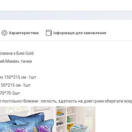
Характеристики
Інформація для замовлення
ілизна з Бязі Gold
ий Маквін, тачки
о 150*215 см -1шт
150*215 см -1шт
70*70-2шт
 постільної білизни : легкість, здатність на довгі роки зберігати я