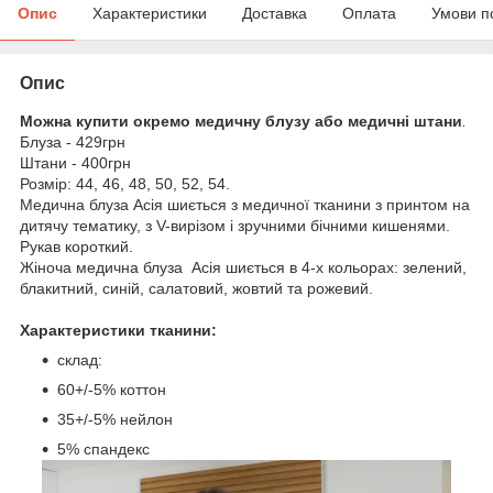
Опис
Характеристики
Доставка
Оплата
Умови п
Опис
Можна купити окремо медичну блузу або медичні штани
.
Блуза - 429грн
Штани - 400грн
Розмір: 44, 46, 48, 50, 52, 54.
Медична блуза Асія шиється з медичної тканини з принтом на
дитячу тематику, з V-вирізом і зручними бічними кишенями.
Рукав короткий.
Жіноча медична блуза
Асія шиється в 4-х кольорах: зелений,
блакитний, синій, салатовий, жовтий та рожевий.
Характеристики тканини:
склад:
60+/-5% коттон
35+/-5% нейлон
5% спандекс