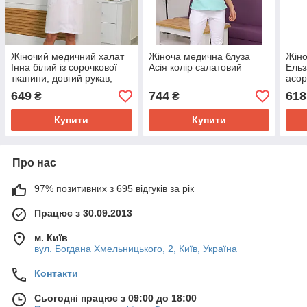
Жіночий медичний халат
Жіноча медична блуза
Жіно
Інна білий із сорочкової
Асія колір салатовий
Ельз
тканини, довгий рукав,
асор
розмір 46,48,50,52,54,56,
649
744
618
₴
₴
58 54
Купити
Купити
Про нас
97% позитивних з 695 відгуків за рік
Працює з 30.09.2013
м. Київ
вул. Богдана Хмельницького, 2, Київ, Україна
Контакти
Сьогодні працює з 09:00 до 18:00