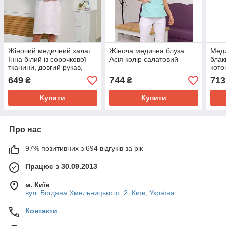
Жіночий медичний халат
Жіноча медична блуза
Меди
Інна білий із сорочкової
Асія колір салатовий
блак
тканини, довгий рукав,
кото
розмір 46,48,50,52,54,56,
649
744
713
₴
₴
58 54
Купити
Купити
Про нас
97% позитивних з 694 відгуків за рік
Працює з 30.09.2013
м. Київ
вул. Богдана Хмельницького, 2, Київ, Україна
Контакти