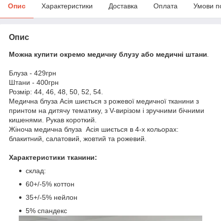
Опис
Характеристики
Доставка
Оплата
Умови п
Опис
Можна купити окремо медичну блузу або медичні штани
.
Блуза - 429грн
Штани - 400грн
Розмір: 44, 46, 48, 50, 52, 54.
Медична блуза Асія шиється з рожевої медичної тканини з
принтом на дитячу тематику, з V-вирізом і зручними бічними
кишенями. Рукав короткий.
Жіноча медична блуза
Асія шиється в 4-х кольорах:
блакитний, салатовий, жовтий та рожевий.
Характеристики тканини:
склад:
60+/-5% коттон
35+/-5% нейлон
5% спандекс