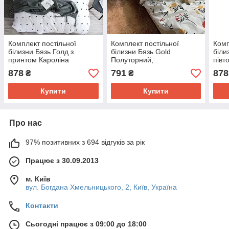
Комплект постільної
Комплект постільної
Комп
білизни Бязь Голд з
білизни Бязь Gold
біли
принтом Кароліна
Полуторний,
півт
полуторний,двійка,євро,сім'я
Двоспальний, Євро, Сім'я
сім'
878
791
878
₴
₴
з принтом Анжела
Купити
Купити
Про нас
97% позитивних з 694 відгуків за рік
Працює з 30.09.2013
м. Київ
вул. Богдана Хмельницького, 2, Київ, Україна
Контакти
Сьогодні працює з 09:00 до 18:00