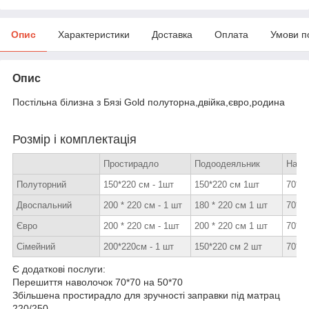
Опис
Характеристики
Доставка
Оплата
Умови п
Опис
Постільна білизна з Бязі Gold полуторна,двійка,євро,родина
Розмір і комплектація
Простирадло
Подоодеяльник
Наво
Полуторний
150*220 см - 1шт
150*220 см 1шт
70*7
Двоспальний
200 * 220 см - 1 шт
180 * 220 см 1 шт
70*7
Євро
200 * 220 см - 1шт
200 * 220 см 1 шт
70*7
Сімейний
200*220см - 1 шт
150*220 см 2 шт
70*7
Є додаткові послуги:
Перешиття наволочок 70*70 на 50*70
Збільшена простирадло для зручності заправки під матрац
220/250