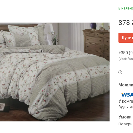
В наявн
878 
Купи
+380 (9
Vodafo
У компа
будь-я
поверн