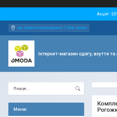
Акція! -2
вул. Богдана Хмельницького, 2, Київ, Україна
Інтернет-магазин одягу, взуття та
Комплек
Рогож