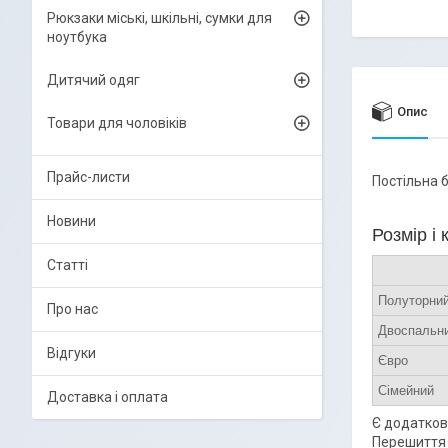
Рюкзаки міські, шкільні, сумки для
ноутбука
Дитячий одяг
Опис
Товари для чоловіків
Прайс-листи
Постільна б
Новини
Розмір і
Статті
Полуторни
Про нас
Двоспальн
Відгуки
Євро
Сімейний
Доставка і оплата
Є додаткові
Перешиття 