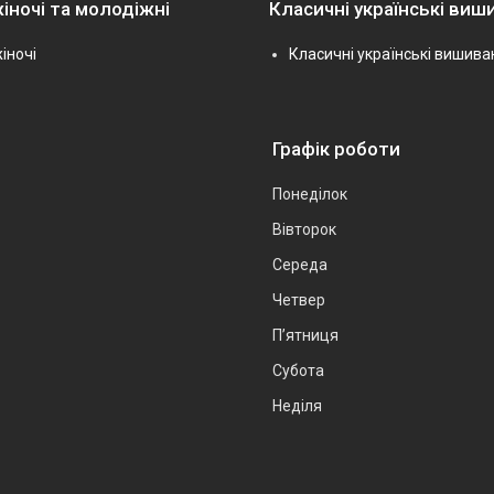
іночі та молодіжні
Класичні українські виш
іночі
Класичні українські вишива
Графік роботи
Понеділок
Вівторок
Середа
Четвер
Пʼятниця
Субота
Неділя