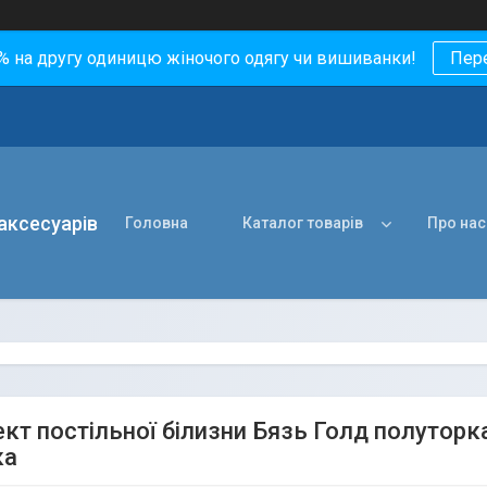
0% на другу одиницю жіночого одягу чи вишиванки!
Пер
 аксесуарів
Головна
Каталог товарів
Про нас
т постільної білизни Бязь Голд полуторка,
ка