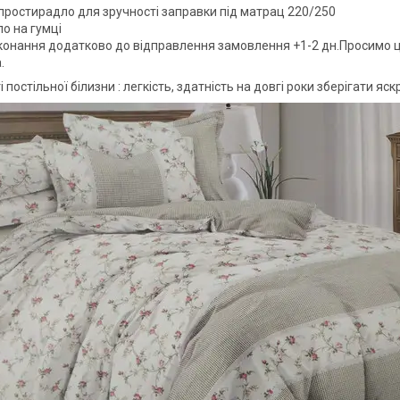
простирадло для зручності заправки під матрац 220/250
о на гумці
конання додатково до відправлення замовлення +1-2 дн.Просимо ц
.
 постільної білизни : легкість, здатність на довгі роки зберігати я