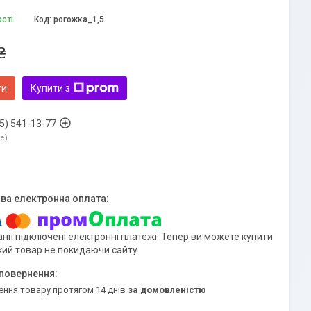
ості
Код:
рогожка_1,5
₴
ти
Купити з
5) 541-13-77
ne
нії підключені електронні платежі. Тепер ви можете купити
кий товар не покидаючи сайту.
ення товару протягом 14 днів
за домовленістю