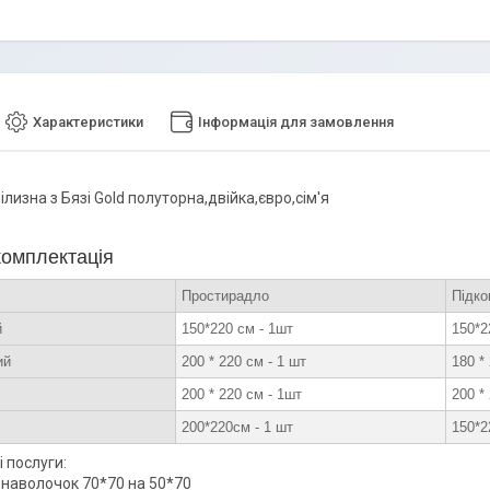
Характеристики
Інформація для замовлення
ілизна з Бязі Gold полуторна,двійка,євро,сім'я
 комплектація
Простирадло
Підко
й
150*220 см - 1шт
150*2
ий
200 * 220 см - 1 шт
180 *
200 * 220 см - 1шт
200 *
200*220см - 1 шт
150*2
 послуги:
наволочок 70*70 на 50*70