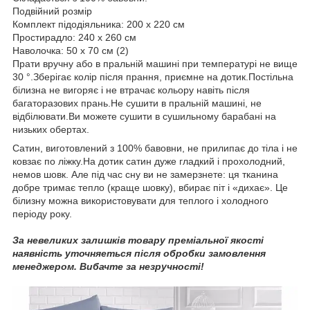
Подвійний розмір
Комплект підодіяльника: 200 x 220 см
Простирадло: 240 х 260 см
Наволочка: 50 х 70 см (2)
Прати вручну або в пральній машині при температурі не вище
30 °.Зберігає колір після прання, приємне на дотик.Постільна
білизна не вигоряє і не втрачає кольору навіть після
багаторазових прань.Не сушити в пральній машині, не
відбілювати.Ви можете сушити в сушильному барабані на
низьких обертах.
Сатин, виготовлений з 100% бавовни, не прилипає до тіла і не
ковзає по ліжку.На дотик сатин дуже гладкий і прохолодний,
немов шовк. Але під час сну ви не замерзнете: ця тканина
добре тримає тепло (краще шовку), вбирає піт і «дихає». Це
білизну можна використовувати для теплого і холодного
періоду року.
За невеликих залишків товару преміальної якості
наявність уточняеться після обробки замовлення
менеджером. Вибачте за незручності!