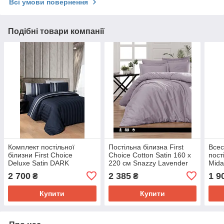
Всі умови повернення
Подібні товари компанії
Комплект постільної
Постільна білизна First
Всес
білизни First Choice
Choice Cotton Satin 160 х
пост
Deluxe Satin DARK
220 см Snazzy Lavender
Mida
160х220 Artwel Navy Blue
2 700
2 385
1 9
₴
₴
Купити
Купити