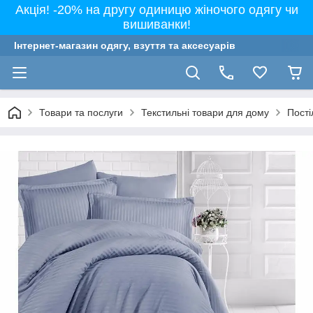
Акція! -20% на другу одиницю жіночого одягу чи
вишиванки!
Інтернет-магазин одягу, взуття та аксесуарів
Товари та послуги
Текстильні товари для дому
Пості