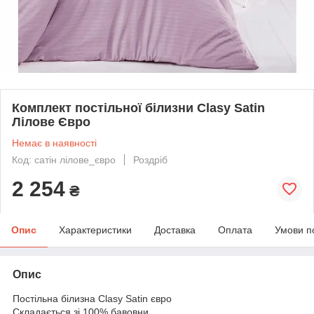
Комплект постільної білизни Clasy Satin
Лілове Євро
Немає в наявності
Код: сатін лілове_євро
Роздріб
2 254
₴
Опис
Характеристики
Доставка
Оплата
Умови п
Опис
Постільна білизна Clasy Satin євро
Складається зі 100% бавовни.