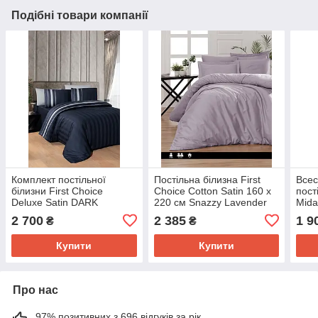
Подібні товари компанії
Комплект постільної
Постільна білизна First
Всес
білизни First Choice
Choice Cotton Satin 160 х
пост
Deluxe Satin DARK
220 см Snazzy Lavender
Mida
160х220 Artwel Navy Blue
2 700
2 385
1 9
₴
₴
Купити
Купити
Про нас
97% позитивних з 696 відгуків за рік