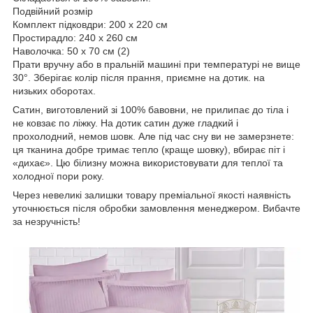
Подвійний розмір
Комплект підковдри: 200 x 220 см
Простирадло: 240 х 260 см
Наволочка: 50 x 70 см (2)
Прати вручну або в пральній машині при температурі не вище
30°. Зберігає колір після прання, приємне на дотик. на
низьких оборотах.
Сатин, виготовлений зі 100% бавовни, не прилипає до тіла і
не ковзає по ліжку. На дотик сатин дуже гладкий і
прохолодний, немов шовк. Але під час сну ви не замерзнете:
ця тканина добре тримає тепло (краще шовку), вбирає піт і
«дихає». Цю білизну можна використовувати для теплої та
холодної пори року.
Через невеликі залишки товару преміальної якості наявність
уточнюється після обробки замовлення менеджером. Вибачте
за незручність!