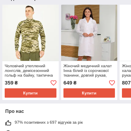
Чоловічий утеплений
Жіночий медичний халат
Жіно
лонгслів, демісезонний
Інна білий із сорочкової
хала
гольф на байку, тактична
тканини, довгий рукав,
рука
водолазка,
розмір 46,48,50,52,54,56,
42,4
359
649
807
₴
₴
46,48,50,52,54,56р-р
58 54
р
Купити
Купити
Про нас
97% позитивних з 697 відгуків за рік