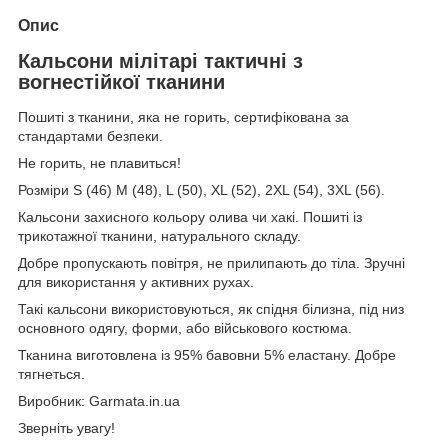
Опис
Кальсони мілітарі тактичні з
вогнестійкої тканини
Пошиті з тканини, яка не горить, сертифікована за
стандартами безпеки.
Не горить, не плавиться!
Розміри S (46) M (48), L (50), XL (52), 2XL (54), 3XL (56).
Кальсони захисного кольору олива чи хакі. Пошиті із
трикотажної тканини, натурального складу.
Добре пропускають повітря, не прилипають до тіла. Зручні
для використання у активних рухах.
Такі кальсони використовуються, як спідня білизна, під низ
основного одягу, форми, або військового костюма.
Тканина виготовлена із 95% бавовни 5% еластану. Добре
тягнеться.
Виробник: Garmata.in.ua
Зверніть увагу!