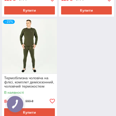
Купити
Купити
–15%
Термобілизна чоловіча на
флісі, комплет демісезонний,
чоловічий термокостюм
зимовий, Україна, S, M, L, XL,
В наявності
2XL р-р
849,15
₴
999 ₴
Купити