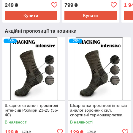
56, 58 розмір
S(46) M(48) L(50) XL(52)
ріпс
249
799
1 9
₴
₴
2XL(54) 3XL(56) р-р
46,4
Купити
Купити
Акційні пропозиції та новинки
–28%
–28%
Шкарпетки жіночі трекінгові
Шкарпетки трекінгові інтенсів
інтенсив Розміри 23-25 (36-
аналог збройних сил,
40)
спортивні термошкарпетки,
36-40(23-25),39-41,41-47(27-
В наявності
В наявності
31)р-р
129
129
₴
₴
179 ₴
179 ₴