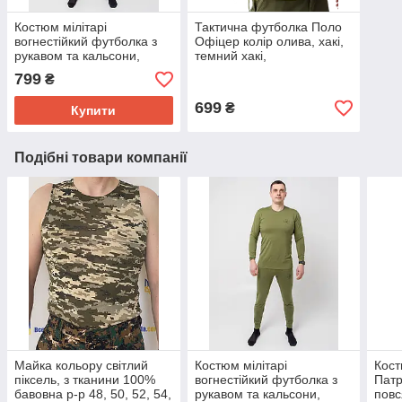
Костюм мілітарі
Тактична футболка Поло
вогнестійкий футболка з
Офіцер колір олива, хакі,
рукавом та кальсони,
темний хакі,
S(46) M(48) L(50) XL(52)
42,44,46,48,50,52,54,56,58,60р.
799
₴
2XL(54) 3XL(56) р-р
699
₴
Купити
Подібні товари компанії
Майка кольору світлий
Костюм мілітарі
Кос
піксель, з тканини 100%
вогнестійкий футболка з
Патр
бавовна р-р 48, 50, 52, 54,
рукавом та кальсони,
повс