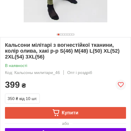
Кальсони мілітарі з вогнестійкої тканини,
колір олива, хакі р-р S(46) M(48) L(50) XL(52)
2XL(54) 3XL(56)
В наявності
Код: Кальсоны милитари_46
Опт і роздріб
399
₴
350 ₴
від 10 шт.
Купити
або