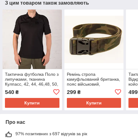
З цим товаром також замовляють
Тактична футболка Поло з
Ремінь стропа
Такт
липучками, тканина
камуфльований британка,
Відк
Кулпасс, 42, 44, 46,48, 50,
пояс військовий,
койо
52,54,56,58,60,62,64р
тактичний, із застібкою
п/е,
540
299
499
₴
₴
фастекс, ш. 38 мм,
довжина 125 см
Купити
Купити
Про нас
97% позитивних з 697 відгуків за рік