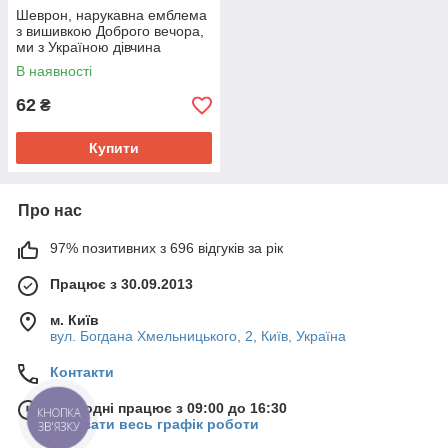
Шеврон, нарукавна емблема
з вишивкою Доброго вечора,
ми з Україною дівчина
Валькірія на липучці Розмір
В наявності
70×95мм
62
₴
Купити
Про нас
97% позитивних з 696 відгуків за рік
Працює з 30.09.2013
м. Київ
вул. Богдана Хмельницького, 2, Київ, Україна
Контакти
Сьогодні працює з 09:00 до 16:30
КНОПКА
Показати весь графік роботи
ЗВ'ЯЗКУ