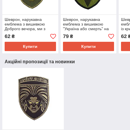
Шеврон, нарукавна
Шеврон, нарукавна
Шевр
емблема з вишивкою
емблема з вишивкою
емб
Доброго вечора, ми з
"Україна або смерть" на
із к
Україною дівчина
липучці Розмір 100×75мм
липу
62
79
62
₴
₴
Валькірія на липучці
борд
Розмір 70×95мм
Купити
Купити
Акційні пропозиції та новинки