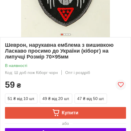
Шеврон, нарукавна емблема з вишивкою
Ласкаво просимо до України (кіборг) на
липучці Розмір 70×95мм
В наявності
Код: Ш доб пож Кіборг чорн
Опт і роздріб
59
₴
51 ₴
від 10 шт.
49 ₴
від 20 шт.
47 ₴
від 50 шт.
Купити
або