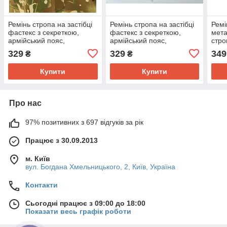
Ремінь стропа на застібці
Ремінь стропа на застібці
Ремі
фастекс з секреткою,
фастекс з секреткою,
мета
армійський пояс,
армійський пояс,
стро
військовий, ширина 50 мм,
військовий, ширина 50 мм,
війс
329
329
349
₴
₴
довжина 112 см колір
довжина 140 см колір
колі
олива
Атакс
Купити
Купити
Про нас
97% позитивних з 697 відгуків за рік
Працює з 30.09.2013
м. Київ
вул. Богдана Хмельницького, 2, Київ, Україна
Контакти
Сьогодні працює з 09:00 до 18:00
Показати весь графік роботи