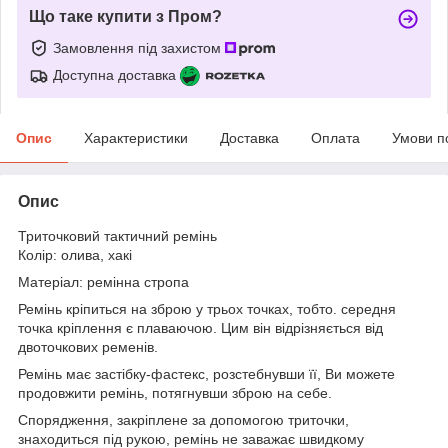
Що таке купити з Пром?
Замовлення під захистом
Доступна доставка
Опис
Характеристики
Доставка
Оплата
Умови п
Опис
Триточковий тактичний ремінь
Колір: олива, хакі
Матеріал: ремінна стропа
Ремінь кріпиться на зброю у трьох точках, тобто. середня
точка кріплення є плаваючою. Цим він відрізняється від
двоточкових ременів.
Ремінь має застібку-фастекс, розстебнувши її, Ви можете
продовжити ремінь, потягнувши зброю на себе.
Спорядження, закріплене за допомогою триточки,
знаходиться під рукою, ремінь не заважає швидкому