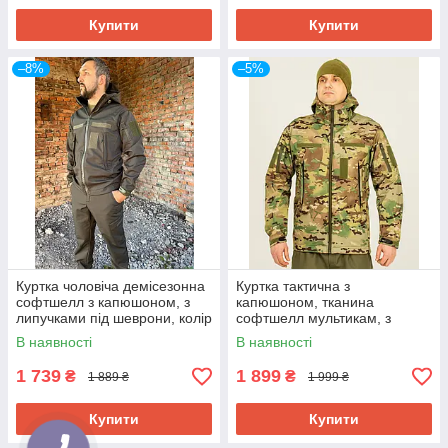
Купити
Купити
–8%
–5%
Куртка чоловіча демісезонна
Куртка тактична з
софтшелл з капюшоном, з
капюшоном, тканина
липучками під шеврони, колір
софтшелл мультикам, з
олива
липучками для шевронів S,
В наявності
В наявності
M, L, XL, 2XL, 3XL р-р
1 739
1 899
₴
₴
1 889 ₴
1 999 ₴
Купити
Купити