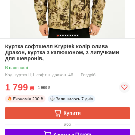
Куртка софтшелл Kryptek колір олива
Дракон, куртка з капюшоном, з липучками
для шевронів,
В наявності
Код: куртка ЦЧ_софтш_дракон_46
Роздріб
1 799
₴
1 999 ₴
Економія
200 ₴
Залишилось
7 днів
Купити
або
Купити з