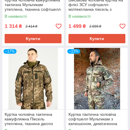
Куртка чоловіча камуфляжна
Військова чоловіча куртка на
тактична Мультикам
флісі ЗСУ софтшелл-
утеплена, тканина софтшелл
мілтекпланка піксель з
46,48,50,52р-р
капюшоном, камуфляжна
В наявності
В наявності
куртка
1 314
1 499
₴
₴
2 414 ₴
2 099 ₴
Купити
Купити
–17%
–13%
Куртка чоловіча тактична
Куртка тактична чоловіча
камуфляжна Піксель
софтшелл Мультикам з
утеплена, тканина дюспо
капюшоном, демісезонна
48,50,52,54,56р-р 50
куртка з липучками під