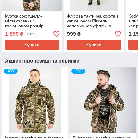
Куртка софтшелл-
Флісова тактична кофта з
Кофт
мілтекпланка з
капюшоном Піксель,
з ли
капюшоном розмір
чоловіча камуфляжна
колі
44,46,48,50,52,54,56,58,60,62,64
кофта-куртка з липучками
1 899
999
1 1
₴
₴
2 099 ₴
Колір олива
під шеврони
Купити
Купити
Акційні пропозиції та новинки
–46%
–29%