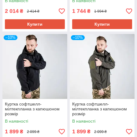
В наявності
В наявності
шеврони
2 014
1 744
₴
₴
2 414 ₴
1 994 ₴
Купити
Купити
–10%
–10%
Куртка софтшелл-
Куртка софтшелл-
мілтекпланка з капюшоном
мілтекпланка з капюшоном
розмір
розмір
44,46,48,50,52,54,56,58 Колір
44,46,48,50,52,54,56,58,60,62
В наявності
В наявності
чорний
,64 Колір олива
1 899
1 899
₴
₴
2 099 ₴
2 099 ₴