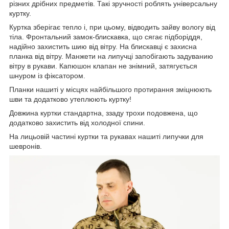
різних дрібних предметів. Такі зручності роблять універсальну
куртку.
Куртка зберігає тепло і, при цьому, відводить зайву вологу від
тіла. Фронтальний замок-блискавка, що сягає підборіддя,
надійно захистить шию від вітру. На блискавці є захисна
планка від вітру. Манжети на липучці запобігають задуванию
вітру в рукави. Капюшон клапан не знімний, затягується
шнуром із фіксатором.
Планки нашиті у місцях найбільшого протирання зміцнюють
шви та додатково утеплюють куртку!
Довжина куртки стандартна, ззаду трохи подовжена, що
додатково захистить від холодної спини.
На лицьовій частині куртки та рукавах нашиті липучки для
шевронів.