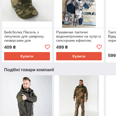
Бейсболка Піксель з
Рукавички тактичні
Такт
липучкою для шеврону,
водонепроникні на хутрі із
Відк
люверсами для
сенсорним ефектом,
чорн
вентиляції, регулятором
чоловічі зимові рукавички
см) 
409
499
₴
₴
розміру (56-58)
Піксель
XXL(
599
Купити
Купити
Подібні товари компанії