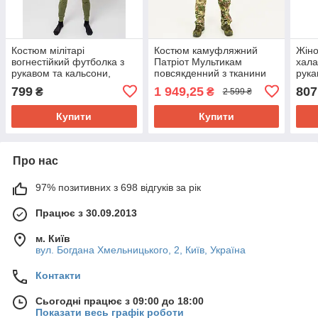
Костюм мілітарі
Костюм камуфляжний
Жіно
вогнестійкий футболка з
Патріот Мультикам
хала
рукавом та кальсони,
повсякденний з тканини
рука
S(46) M(48) L(50) XL(52)
ріпстоп, комір стійка,
42,4
799
1 949,25
807
₴
₴
2 599 ₴
2XL(54) 3XL(56) р-р
46,48,50,52,54,56,58 р-р
р
Купити
Купити
Про нас
97% позитивних з 698 відгуків за рік
Працює з 30.09.2013
м. Київ
вул. Богдана Хмельницького, 2, Київ, Україна
Контакти
Сьогодні працює з 09:00 до 18:00
Показати весь графік роботи