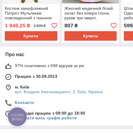
Костюм камуфляжний
Жіночий медичний білий
Штан
Патріот Мультикам
халат без коміра Ілона,
Одес
повсякденний з тканини
рукав три чверті,
рибо
ріпстоп, комір стійка,
42,44,46,48,50,52,54,56 р-
ткан
1 949,25
807
599
₴
₴
2 599 ₴
46,48,50,52,54,56,58 р-р
р
44,4
р
Купити
Купити
Про нас
97% позитивних з 698 відгуків за рік
Працює з 30.09.2013
м. Київ
вул. Богдана Хмельницького, 2, Київ, Україна
Контакти
Сьогодні працює з 09:00 до 18:00
КНОПКА
Показати весь графік роботи
ЗВ'ЯЗКУ