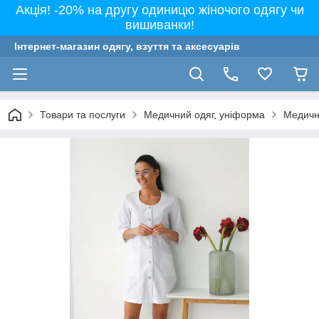
Акція! -20% на другу одиницю жіночого одягу чи
вишиванки!
Інтернет-магазин одягу, взуття та аксесуарів
Товари та послуги
Медичний одяг, уніформа
Медичні