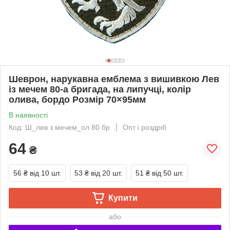
Шеврон, нарукавна емблема з вишивкою Лев
із мечем 80-а бригада, на липучці, колір
олива, бордо Розмір 70×95мм
В наявності
Код: Ш_лев з мечем_ол 80 бр
Опт і роздріб
64
₴
56 ₴
від 10 шт.
53 ₴
від 20 шт.
51 ₴
від 50 шт.
Купити
або