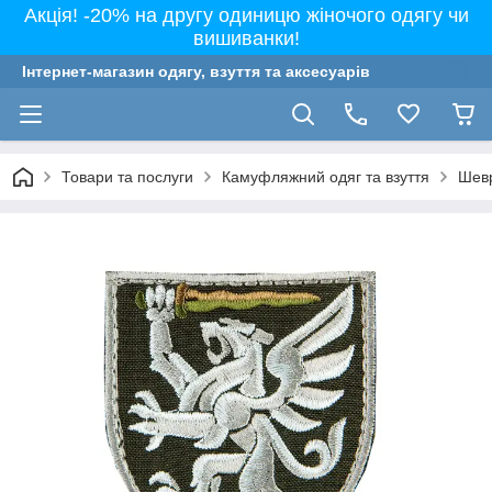
Акція! -20% на другу одиницю жіночого одягу чи
вишиванки!
Інтернет-магазин одягу, взуття та аксесуарів
Товари та послуги
Камуфляжний одяг та взуття
Шевр