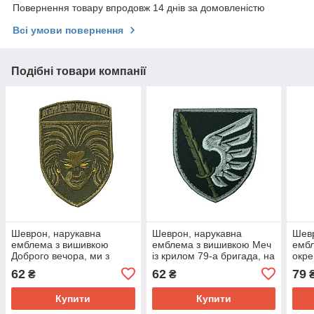
Повернення товару впродовж 14 днів за домовленістю
Всі умови повернення
Подібні товари компанії
Шеврон, нарукавна
Шеврон, нарукавна
Шевр
емблема з вишивкою
емблема з вишивкою Меч
ембл
Доброго вечора, ми з
із крилом 79-а бригада, на
окре
Україною дівчина
липучці, колір олива,
бриг
62
62
79
₴
₴
Валькірія на липучці
бордо Розмір 70×95мм
липу
Розмір 70×95мм
Купити
Купити