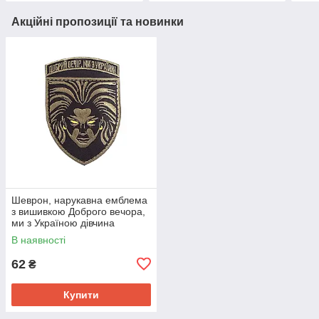
Акційні пропозиції та новинки
Шеврон, нарукавна емблема
з вишивкою Доброго вечора,
ми з Україною дівчина
Валькірія на липучці Розмір
В наявності
70×95мм
62
₴
Купити