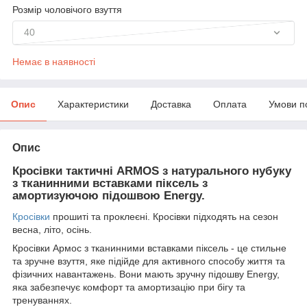
Розмір чоловічого взуття
40
Немає в наявності
Опис
Характеристики
Доставка
Оплата
Умови п
Опис
Кросівки тактичні ARMOS з натурального нубуку
з тканинними вставками піксель з
амортизуючою підошвою Energy.
Кросівки
прошиті та проклеєні. Кросівки підходять на сезон
весна, літо, осінь.
Кросівки Армос з тканинними вставками піксель - це стильне
та зручне взуття, яке підійде для активного способу життя та
фізичних навантажень. Вони мають зручну підошву Energy,
яка забезпечує комфорт та амортизацію при бігу та
тренуваннях.