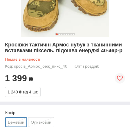
Кросівки тактичні Армос нубук з тканинними
вставками піксель, підошва енерджі 40-46р-р
Немає в наявності
Код: кросів_Армос_беж_пикс_40
Опт і роздріб
1 399
₴
1 249 ₴
від 4 шт.
Колір
Бежевий
Оливковий