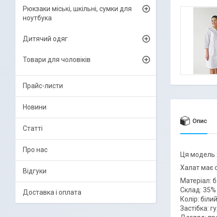
Рюкзаки міські, шкільні, сумки для
ноутбука
Дитячий одяг
Товари для чоловіків
Прайс-листи
Новини
Опис
Статті
Про нас
Ця модель 
Халат має с
Відгуки
Матеріал: 
Склад: 35% 
Доставка і оплата
Колір: біли
Застібка: г