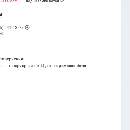
 наявності
Код:
Жасмин батал 52
₴
5) 541-13-77
ne
ення товару протягом 14 днів
за домовленістю