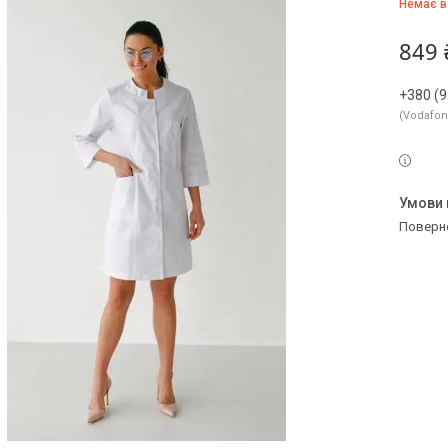
Немає в
849 
+380 (9
Vodafo
поверн