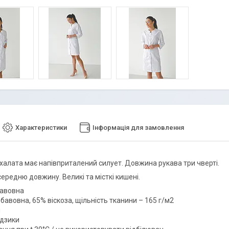
Характеристики
Інформація для замовлення
халата має напівприталений силует. Довжина рукава три чверті.
ередню довжину. Великі та місткі кишені.
бавовна
бавовна, 65% віскоза, щільність тканини – 165 г/м2
й
удзики