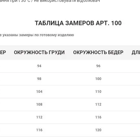
ання при t 30°C / не використовувати відбілювач