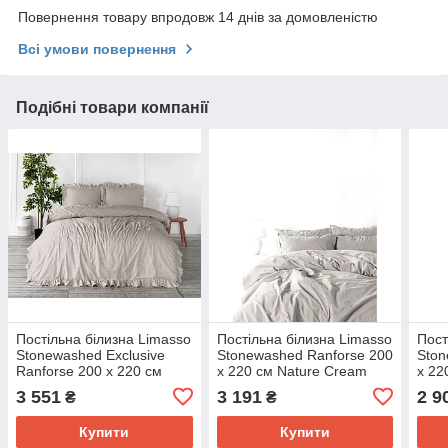
Повернення товару впродовж 14 днів за домовленістю
Всі умови повернення
Подібні товари компанії
Постільна білизна Limasso
Постільна білизна Limasso
Пост
Stonewashed Exclusive
Stonewashed Ranforse 200
Ston
Ranforse 200 х 220 см
х 220 см Nature Cream
х 22
Natural Krem
3 551
3 191
2 9
₴
₴
Купити
Купити