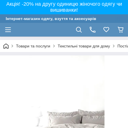
Акція! -20% на другу одиницю жіночого одягу чи
вишиванки!
Інтернет-магазин одягу, взуття та аксесуарів
Товари та послуги
Текстильні товари для дому
Пості