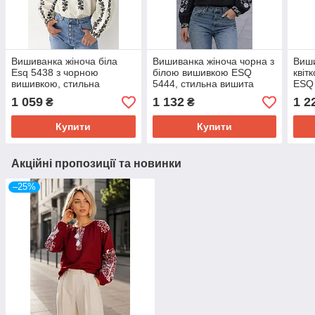
Вишиванка жіноча біла
Вишиванка жіноча чорна з
Виши
Esq 5438 з чорною
білою вишивкою ESQ
квіт
вишивкою, стильна
5444, стильна вишита
ESQ 
блузка-вишиванка вишита
блузка з довгим рукавом
в ук
1 059
1 132
1 2
₴
₴
гладдю з довгим рукавом
Купити
Купити
Акційні пропозиції та новинки
–25%