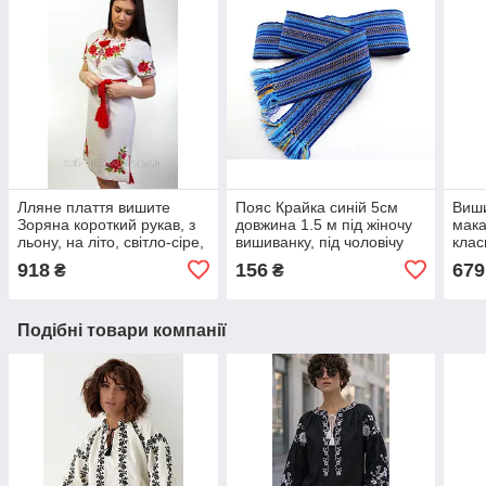
Лляне плаття вишите
Пояс Крайка синій 5см
Виши
Зоряна короткий рукав, з
довжина 1.5 м під жіночу
мака
льону, на літо, світло-сіре,
вишиванку, під чоловічу
клас
троянди/ромб, 40,42,46р-
вишиванку
мака
918
156
679
₴
₴
р
довг
Подібні товари компанії