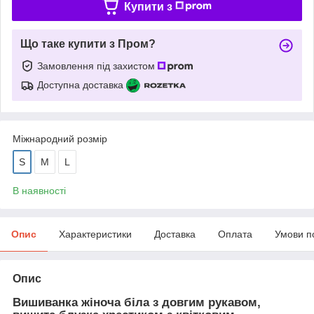
Купити з
Що таке купити з Пром?
Замовлення під захистом
Доступна доставка
Міжнародний розмір
S
M
L
В наявності
Опис
Характеристики
Доставка
Оплата
Умови п
Опис
Вишиванка жіноча біла з довгим рукавом,