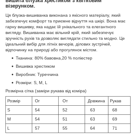
вишита блузка хрестиком з квітковим
візерунком.
Ця блузка-вишиванка виконана з якісного матеріалу, який
забезпечує комфорт та приємне відчуття на шкірі. Вона має
гарну вишивку, яка надає їй унікального та елегантного
вигляду. Вишиванка має вільний крій, який забезпечує
зручність рухів та дозволяє виглядати стильно та модно. Це
ідеальний вибір для літніх вечорів, ділових зустрічей,
відпочинку на природі або прогулянок містом.
Тканина: 80% бавовна,20 % поліестер
Вишивка хрестиком
Виробник: Туреччина
Розміри: S, M, L
Розмірна сітка (заміри рукава від коміра)
Розмір
Ог
От
Довжина
Рукав
S
54
52
63
68
M
54
51
63
69
L
57
55
64
71