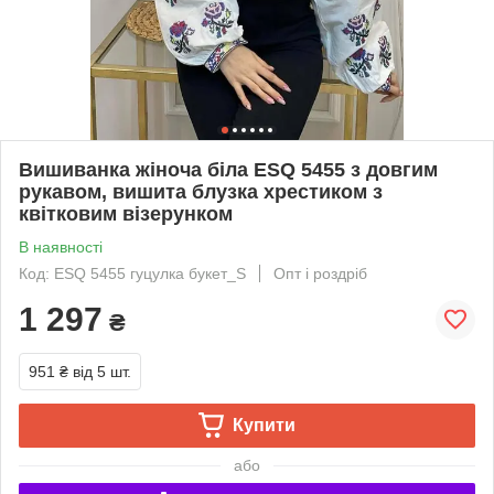
Вишиванка жіноча біла ESQ 5455 з довгим
рукавом, вишита блузка хрестиком з
квітковим візерунком
В наявності
Код: ESQ 5455 гуцулка букет_S
Опт і роздріб
1 297
₴
951 ₴
від 5 шт.
Купити
або