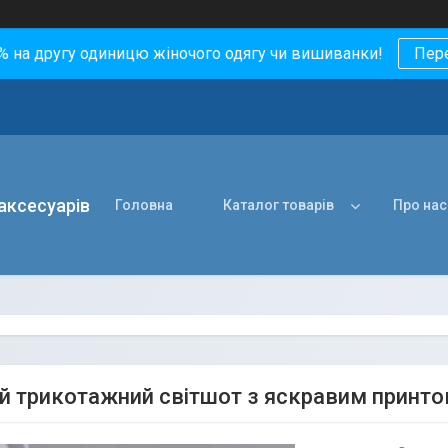
0% на другу одиницю жіночого одягу чи вишиванки!
Пер
 аксесуарів
Головна
Каталог товарів
Про нас
й трикотажний світшот з яскравим принт