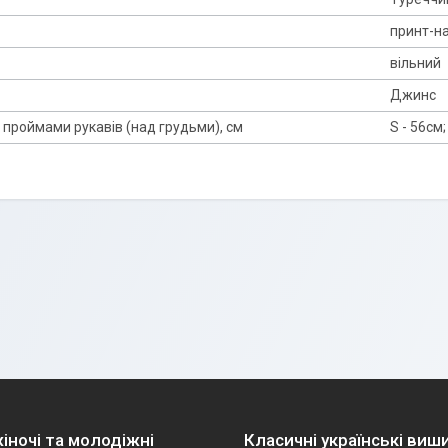
принт-н
вільний
Джинс
 проймами рукавів (над грудьми), см
S - 56см;
іночі та молодіжні
Класичні українські виш