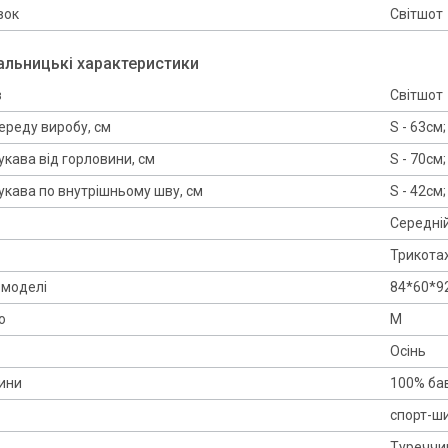
вок
Світшот
альницькі характеристики
в
Світшот
реду виробу, см
S - 63см;
кава від горловини, см
S - 70см;
кава по внутрішньому шву, см
S - 42см;
Середній
Трикота
 моделі
84*60*92
о
M
Осінь
ини
100% ба
спорт-ш
Туреччи