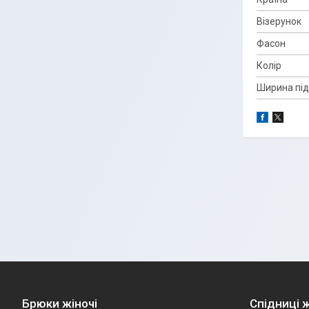
Візерунок
Фасон
Колір
Ширина під
Брюки жіночі
Спідниці ж