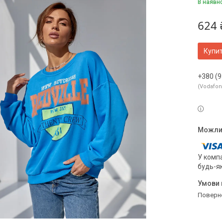
В наявн
624 
Купи
+380 (9
Vodafo
У компа
будь-я
поверн