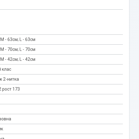
 M - 63см; L - 63см
 M - 70см; L - 70см
 M - 42см; L - 42см
 клас
ж 2-нитка
 рост 173
вовна
ик
на