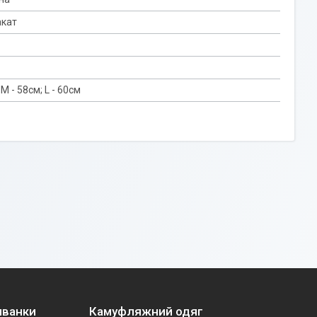
акат
 M - 58см; L - 60см
иванки
Камуфляжний одяг