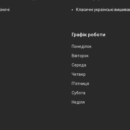
іночі
Класичні українські вишива
Графік роботи
Понеділок
Вівторок
Середа
Четвер
Пʼятниця
Субота
Неділя