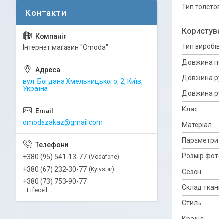
Тип толсто
Користув
Тип виробі
Інтернет магазин "Omoda"
Довжина пе
Довжина ру
вул. Богдана Хмельницького, 2, Київ,
Україна
Довжина ру
Клас
omodazakaz@gmail.com
Матеріал
Параметри
Розмір фот
+380 (95) 541-13-77
Vodafone
+380 (67) 232-30-77
Kyivstar
Сезон
+380 (73) 753-90-77
Склад ткан
Lifecell
Стиль
Країна