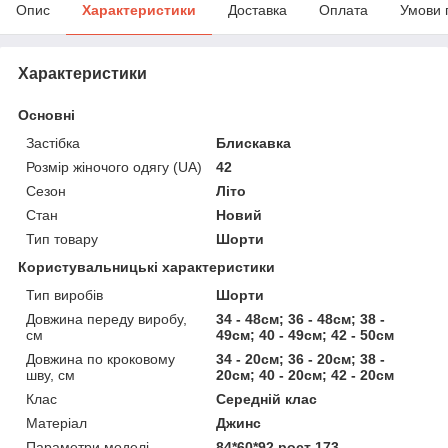
Опис
Характеристики
Доставка
Оплата
Умови 
Характеристики
Основні
Застібка
Блискавка
Розмір жіночого одягу (UA)
42
Сезон
Літо
Стан
Новий
Тип товару
Шорти
Користувальницькі характеристики
Тип виробів
Шорти
Довжина переду виробу,
34 - 48см; 36 - 48см; 38 -
см
49см; 40 - 49см; 42 - 50см
Довжина по кроковому
34 - 20см; 36 - 20см; 38 -
шву, см
20см; 40 - 20см; 42 - 20см
Клас
Середній клас
Матеріал
Джинс
Параметри моделі
84*60*92 рост 173