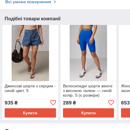
Всі умови повернення
Подібні товари компанії
Джинсові шорти з серцем -
Велосипедні шорти жіночі
Жіно
синій цвет, S
з високою талією — синій
захи
колір, S (є розміри)
935
289
653
₴
₴
Купити
Купити