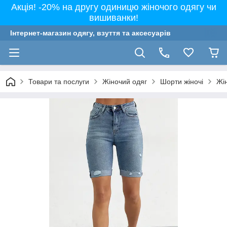
Акція! -20% на другу одиницю жіночого одягу чи
вишиванки!
Інтернет-магазин одягу, взуття та аксесуарів
Товари та послуги
Жіночий одяг
Шорти жіночі
Жін