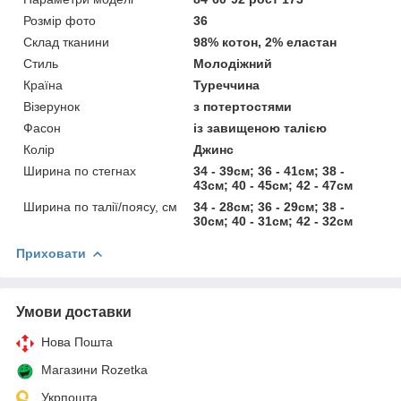
Розмір фото
36
Склад тканини
98% котон, 2% еластан
Стиль
Молодіжний
Країна
Туреччина
Візерунок
з потертостями
Фасон
із завищеною талією
Колір
Джинс
Ширина по стегнах
34 - 39см; 36 - 41см; 38 -
43см; 40 - 45см; 42 - 47см
Ширина по талії/поясу, см
34 - 28см; 36 - 29см; 38 -
30см; 40 - 31см; 42 - 32см
Приховати
Умови доставки
Нова Пошта
Магазини Rozetka
Укрпошта