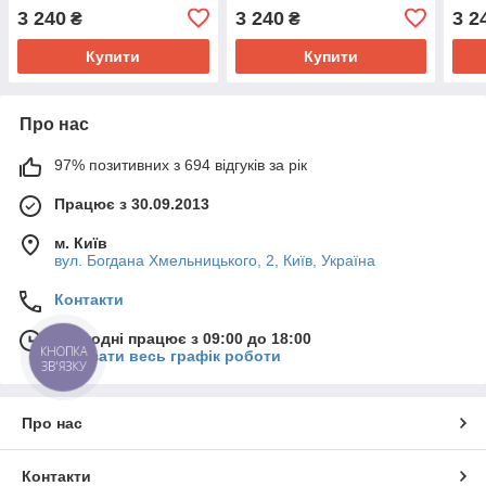
Cappuccino
Trend Dusty Blue
Tren
3 240
3 240
3 2
₴
₴
Купити
Купити
Про нас
97% позитивних з 694 відгуків за рік
Працює з 30.09.2013
м. Київ
вул. Богдана Хмельницького, 2, Київ, Україна
Контакти
Сьогодні працює з 09:00 до 18:00
КНОПКА
Показати весь графік роботи
ЗВ'ЯЗКУ
Про нас
Контакти