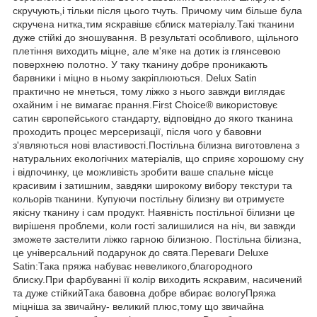
скручують,і тільки після цього тчуть. Причому чим більше була
скручена нитка,тим яскравіше єблиск матеріалу.Такі тканини
дуже стійкі до зношування. В результаті особливого, щільного
плетіння виходить міцне, але м'яке на дотик із глянсевою
поверхнею полотно. У таку тканину добре проникають
барвники і міцно в ньому закріплюються. Delux Satin
практично не мнеться, тому ліжко з нього завжди виглядає
охайним і не вимагає прання.First Choice® використовує
сатин європейського стандарту, відповідно до якого тканина
проходить процес мерсеризації, після чого у бавовни
з'являються нові властивості.Постільна білизна виготовлена з
натуральних екологічних матеріалів, що сприяє хорошому сну
і відпочинку, це можливість зробити ваше спальне місце
красивим і затишним, завдяки широкому вибору текстури та
кольорів тканини. Купуючи постільну білизну ви отримуєте
якісну тканину і сам продукт. Наявність постільної білизни це
вирішеня проблеми, коли гості залишилися на ніч, ви завжди
зможете застелити ліжко гарною білизною. Постільна білизна,
це універсальний подарунок до свята.Переваги Deluxe
Satin:Така пряжа набуває невеликого,благородного
блиску.При фарбуванні її колір виходить яскравим, насичений
та дуже стійкийТака бавовна добре вбирає вологуПряжа
міцніша за звичайну- великий плюс,тому що звичайна