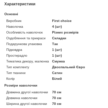
Характеристики
Основні
Виробник
First choice
Наволочка
4 (шт)
Особливість наволочок
Різних розмірів
Оздоблення та прикраси
Складки
Подарункова упаковка
Так
Підковдра
1 (шт)
Простирадло
1 (шт)
Тематика декору, малюнка
Смужка
Тип комплекту
Двоспальний Євро
Тип тканини
Сатин
Колір
Білий
Розміри наволочки
Довжина другої наволочки
70 см
Довжина наволочки
70 см
Ширина другої наволочки
70 см