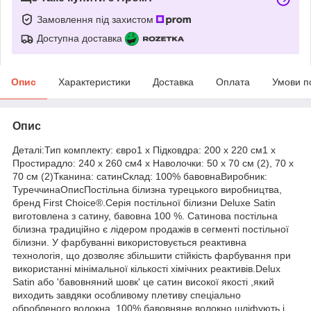
Замовлення під захистом
Доступна доставка
Опис
Характеристики
Доставка
Оплата
Умови п
Опис
Деталі:Тип комплекту: євро1 х Підковдра: 200 х 220 см1 х
Простирадло: 240 х 260 см4 х Наволочки: 50 х 70 см (2), 70 х
70 см (2)Тканина: сатинСклад: 100% бавовнаВиробник:
ТуреччинаОписПостільна білизна турецького виробництва,
бренд First Choice®.Серія постільної білизни Deluxe Satin
виготовлена з сатину, бавовна 100 %. Сатинова постільна
білизна традиційно є лідером продажів в сегменті постільної
білизни. У фарбуванні використовується реактивна
технологія, що дозволяє збільшити стійкість фарбування при
використанні мінімальної кількості хімічних реактивів.Delux
Satin або 'бавовняний шовк' це сатин високої якості ,який
виходить завдяки особливому плетиву спеціально
обробленого волокна. 100% бавовняне волокно шліфують і