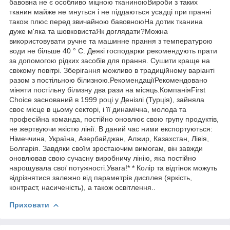
бавовна не є особливо міцною тканиноюВироби з таких
тканин майже не мнуться і не піддаються усадці при пранні
також плюс перед звичайною бавовноюНа дотик тканина
дуже м'яка та шовковистаЯк доглядати?Можна
використовувати ручне та машинне прання з температурою
води не більше 40 ° C. Деякі господарки рекомендують прати
за допомогою рідких засобів для прання. Сушити краще на
свіжому повітрі. Зберігання можливо в традиційному варіанті
разом з постільною білизною.РекомендаціїРекомендовано
міняти постільну білизну два рази на місяць.КомпаніяFirst
Choice заснований в 1999 році у Денізлі (Турція), зайняла
своє місце в цьому секторі, і її динамічна, молода та
професійна команда, постійно оновлює свою групу продуктів,
не жертвуючи якістю лінії. В даний час ними експортуються:
Німеччина, Україна, Азербайджан, Алжир, Казахстан, Лівія,
Болгарія. Завдяки своїм зростаючим вимогам, він завжди
оновлював свою сучасну виробничу лінію, яка постійно
нарощувала свої потужності.Увага!* * Колір та відтінок можуть
відрізнятися залежно від параметрів дисплея (яркість,
контраст, насиченість), а також освітлення..
Приховати