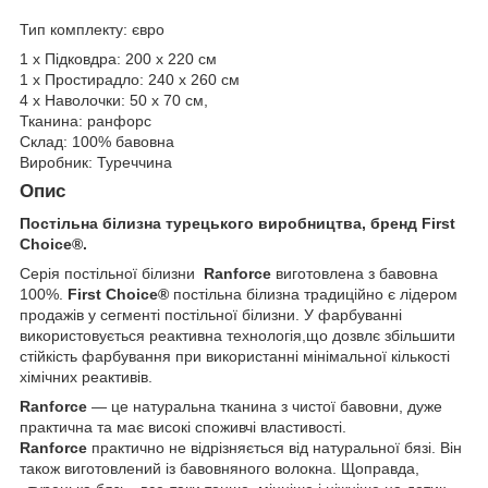
Тип комплекту: євро
1 х Підковдра: 200 х 220 см
1 х Простирадло: 240 х 260 см
4 х Наволочки: 50 х 70 см,
Тканина: ранфорс
Склад: 100% бавовна
Виробник: Туреччина
Опис
Постільна білизна турецького виробництва, бренд First
Choice®.
Серія постільної білизни
Ranforce
виготовлена з бавовна
100%.
First Choice®
постільна білизна традиційно є лідером
продажів у сегменті постільної білизни. У фарбуванні
використовується реактивна технологія,що дозвлє збільшити
стійкість фарбування при використанні мінімальної кількості
хімічних реактивів.
Ranforce
— це натуральна тканина з чистої бавовни, дуже
практична та має високі споживчі властивості.
Ranforce
практично не відрізняється від натуральної бязі. Він
також виготовлений із бавовняного волокна. Щоправда,