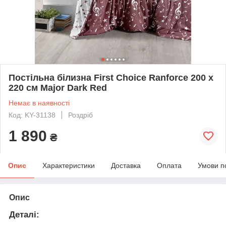
Постільна білизна First Choice Ranforce 200 х
220 см Major Dark Red
Немає в наявності
Код: KY-31138
Роздріб
1 890
₴
Опис
Характеристики
Доставка
Оплата
Умови п
Опис
Деталі: