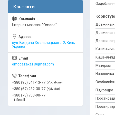
Оздоблення
Користув
Довжина н
Інтернет магазин "Omoda"
Довжина п
Довжина п
вул. Богдана Хмельницького, 2, Київ,
Україна
Кишеньки 
Кишеня-пі
omodazakaz@gmail.com
Матеріал
Наволочка
Особливіст
+380 (95) 541-13-77
Vodafone
+380 (67) 232-30-77
Kyivstar
Підковдра
+380 (73) 753-90-77
Простирад
Lifecell
Простирадл
Стан