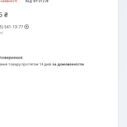
 наявності
Код:
KY-31278
5 ₴
5) 541-13-77
ne
ення товару протягом 14 днів
за домовленістю