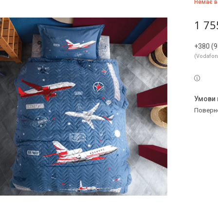
Немає в
1 75
+380 (9
Vodafo
поверн