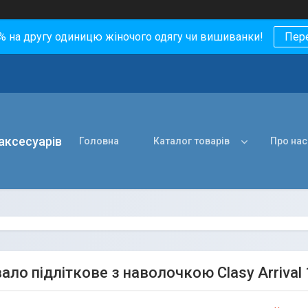
0% на другу одиницю жіночого одягу чи вишиванки!
Пер
 аксесуарів
Головна
Каталог товарів
Про нас
ало підліткове з наволочкою Clasy Arrival