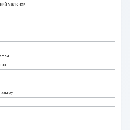
ний малюнок
тежки
ках
с
розміру