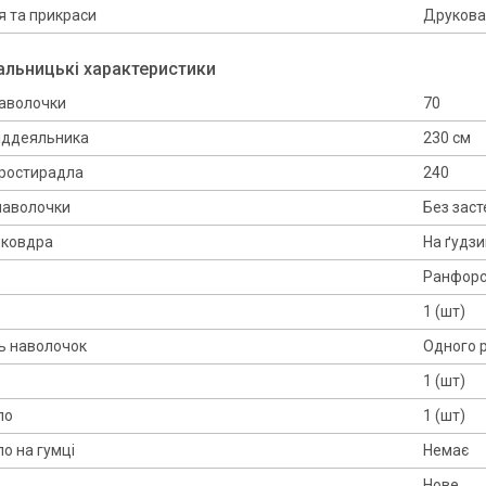
 та прикраси
Друкова
альницькі характеристики
аволочки
70
іддеяльника
230 см
ростирадла
240
наволочки
Без зас
дковдра
На ґудзи
Ранфор
1 (шт)
ь наволочок
Одного 
1 (шт)
ло
1 (шт)
о на гумці
Немає
Нове