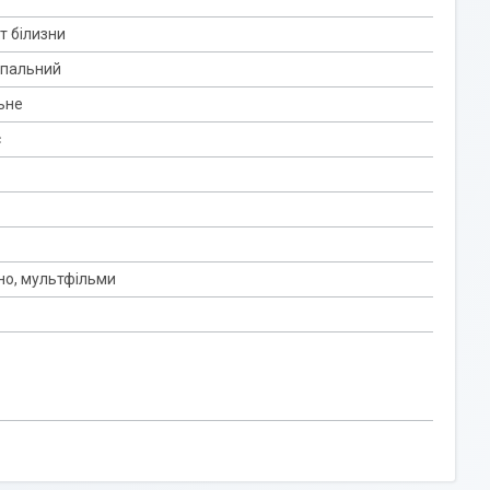
т білизни
спальний
ьне
с
іно, мультфільми