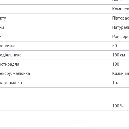
Комплек
кту
Півтора
ни
Натурал
и
Ранфор
волочки
50
одіяльника
180 см
остирадла
180
екору, малюнка
Казки, к
а упаковка
True
100 %