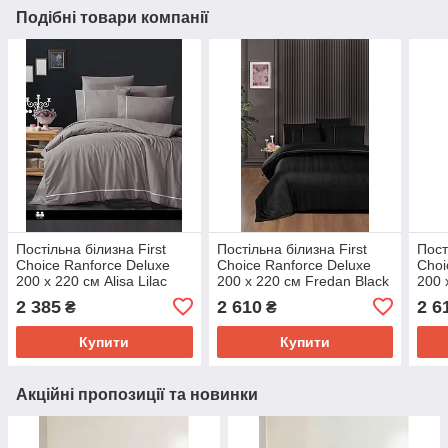
Подібні товари компанії
Постільна білизна First
Постільна білизна First
Пост
Choice Ranforce Deluxe
Choice Ranforce Deluxe
Choi
200 х 220 см Alisa Lilac
200 х 220 см Fredan Black
200 
2 385
2 610
2 6
₴
₴
Купити
Купити
Акційні пропозиції та новинки