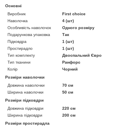
Основні
Виробник
First choice
Наволочка
4 (шт)
Особливість наволочок
Одного розміру
Подарункова упаковка
Так
Підковдра
1 (шт)
Простирадло
1 (шт)
Тип комплекту
Двоспальний Євро
Тип тканини
Ранфорс
Колір
Чорний
Розміри наволочки
Довжина наволочки
70 см
Ширина наволочки
50 см
Розміри підковдри
Довжина підковдри
220 см
Ширина підковдри
200 см
Розміри простирадла