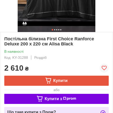
Постільна білизна First Choice Ranforce
Deluxe 200 х 220 см Alisa Black
В наявності
Код: KY-31288
Роздріб
2 610
₴
Купити
або
Купити з
Що таке купити з Пром?