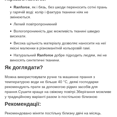
Ranforce
, як і бязь, без шкоди переносить сотні прань
у гарячій воді: колір і фактура тканини ніяк не
змінюються.
Легкий повітропроникний
Вологопроникність дає можливість тканині швидко
висихати.
Висока щільність матеріалу дозволяє наносити на неї
якісні малюнки в різноманітній кольоровій гамі.
Натуральний
Ranforce
добре підходить людям, які не
виносять синтетичні тканини.
Як доглядати?
Можна використовувати ручне та машинне прання з
температурою води не більше 40 °C, деякі господарки
рекомендують прати за допомогою рідких засобів для
прання.Сушити краще на свіжому повітрі.Зберігання можливе
у традиційному варіанті разом із постільною білизною
Рекомендації:
Рекомендовано міняти постільну білизну двічі на місяць.