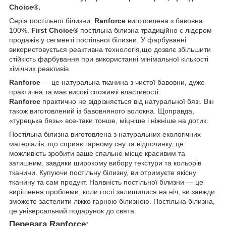
Choice®.
Серія постільної білизни
Ranforce
виготовлена з бавовна
100%.
First Choice®
постільна білизна традиційно є лідером
продажів у сегменті постільної білизни. У фарбуванні
використовується реактивна технологія,що дозвлє збільшити
стійкість фарбування при використанні мінімальної кількості
хімічних реактивів.
Ranforce
— це натуральна тканина з чистої бавовни, дуже
практична та має високі споживчі властивості.
Ranforce
практично не відрізняється від натуральної бязі. Він
також виготовлений із бавовняного волокна. Щоправда,
«турецька бязь» все-таки тонше, міцніше і ніжніше на дотик.
Постільна білизна виготовлена з натуральних екологічних
матеріалів, що сприяє гарному сну та відпочинку, це
можливість зробити ваше спальне місце красивим та
затишним, завдяки широкому вибору текстури та кольорів
тканини. Купуючи постільну білизну, ви отримуєте якісну
тканину та сам продукт. Наявність постільної білизни — це
вирішення проблеми, коли гості залишилися на ніч, ви завжди
зможете застелити ліжко гарною білизною. Постільна білизна,
це універсальний подарунок до свята.
Перевага Ranforce: