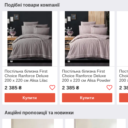
Подібні товари компанії
Постільна білизна First
Постільна білизна First
Пост
Choice Ranforce Deluxe
Choice Ranforce Deluxe
Choi
200 х 220 см Alisa Lilac
200 х 220 см Alisa Powder
200 
Capp
2 385
2 385
2 3
₴
₴
Купити
Купити
Акційні пропозиції та новинки