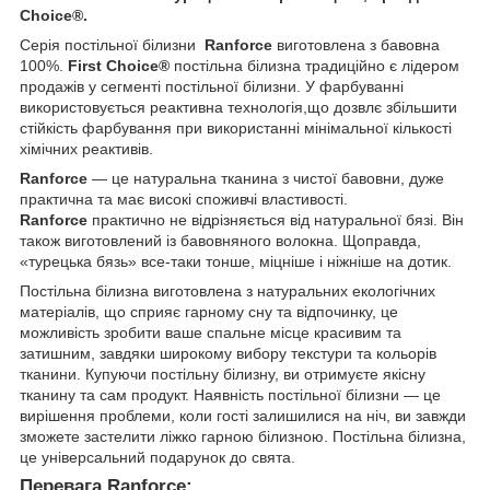
Choice®.
Серія постільної білизни
Ranforce
виготовлена з бавовна
100%.
First Choice®
постільна білизна традиційно є лідером
продажів у сегменті постільної білизни. У фарбуванні
використовується реактивна технологія,що дозвлє збільшити
стійкість фарбування при використанні мінімальної кількості
хімічних реактивів.
Ranforce
— це натуральна тканина з чистої бавовни, дуже
практична та має високі споживчі властивості.
Ranforce
практично не відрізняється від натуральної бязі. Він
також виготовлений із бавовняного волокна. Щоправда,
«турецька бязь» все-таки тонше, міцніше і ніжніше на дотик.
Постільна білизна виготовлена з натуральних екологічних
матеріалів, що сприяє гарному сну та відпочинку, це
можливість зробити ваше спальне місце красивим та
затишним, завдяки широкому вибору текстури та кольорів
тканини. Купуючи постільну білизну, ви отримуєте якісну
тканину та сам продукт. Наявність постільної білизни — це
вирішення проблеми, коли гості залишилися на ніч, ви завжди
зможете застелити ліжко гарною білизною. Постільна білизна,
це універсальний подарунок до свята.
Перевага Ranforce: