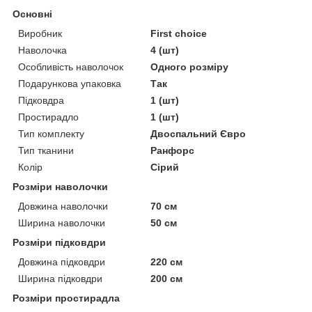
Основні
Виробник
First choice
Наволочка
4 (шт)
Особливість наволочок
Одного розміру
Подарункова упаковка
Так
Підковдра
1 (шт)
Простирадло
1 (шт)
Тип комплекту
Двоспальний Євро
Тип тканини
Ранфорс
Колір
Сірий
Розміри наволочки
Довжина наволочки
70 см
Ширина наволочки
50 см
Розміри підковдри
Довжина підковдри
220 см
Ширина підковдри
200 см
Розміри простирадла