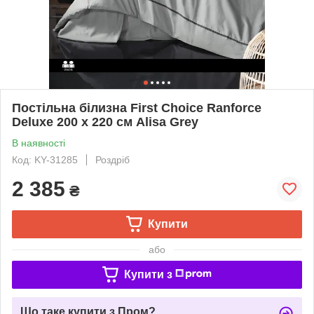
Постільна білизна First Choice Ranforce
Deluxe 200 х 220 см Alisa Grey
В наявності
Код: KY-31285
Роздріб
2 385
₴
Купити
або
Купити з
Що таке купити з Пром?