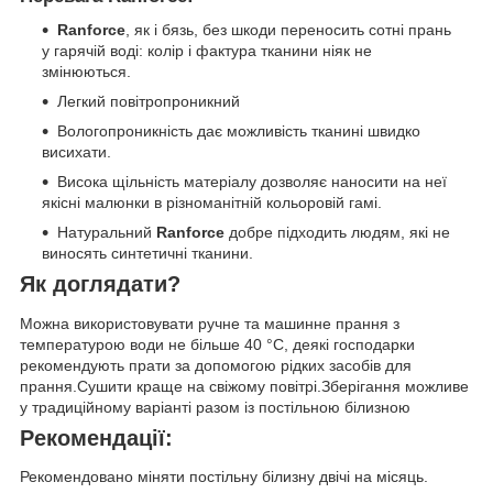
Ranforce
, як і бязь, без шкоди переносить сотні прань
у гарячій воді: колір і фактура тканини ніяк не
змінюються.
Легкий повітропроникний
Вологопроникність дає можливість тканині швидко
висихати.
Висока щільність матеріалу дозволяє наносити на неї
якісні малюнки в різноманітній кольоровій гамі.
Натуральний
Ranforce
добре підходить людям, які не
виносять синтетичні тканини.
Як доглядати?
Можна використовувати ручне та машинне прання з
температурою води не більше 40 °C, деякі господарки
рекомендують прати за допомогою рідких засобів для
прання.Сушити краще на свіжому повітрі.Зберігання можливе
у традиційному варіанті разом із постільною білизною
Рекомендації:
Рекомендовано міняти постільну білизну двічі на місяць.