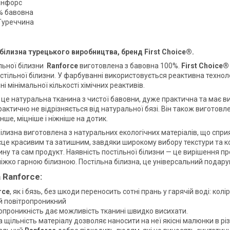
анфорс
% бавовна
Туреччина
білизна турецького виробництва, бренд First Choice®.
ільної білизни
Ranforce
виготовлена з бавовна 100%.
First Choice®
остільної білизни. У фарбуванні використовується реактивна технол
і мінімальної кількості хімічних реактивів.
 це натуральна тканина з чистої бавовни, дуже практична та має ви
рактично не відрізняється від натуральної бязі. Він також виготов
нше, міцніше і ніжніше на дотик.
білизна виготовлена з натуральних екологічних матеріалів, що спри
сце красивим та затишним, завдяки широкому вибору текстури та ко
ину та сам продукт. Наявність постільної білизни — це вирішення п
ліжко гарною білизною. Постільна білизна, це універсальний подару
 Ranforce:
rce
, як і бязь, без шкоди переносить сотні прань у гарячій воді: кол
й повітропроникний
опроникність дає можливість тканині швидко висихати.
 щільність матеріалу дозволяє наносити на неї якісні малюнки в різ