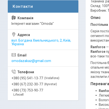
Тканина: р
Склад: 100
Виробник: 
Опис
Інтернет магазин "Omoda"
Постільна 
Серія пост
сегменті п
вул. Богдана Хмельницького, 2, Київ,
використанн
Україна
Ranforce
—
Ranforce
п
все-таки то
omodazakaz@gmail.com
Постільна 
спальне мі
якісну ткан
застелити 
+380 (95) 541-13-77
Vodafone
Перевага
+380 (67) 232-30-77
Kyivstar
+380 (73) 753-90-77
Ranfo
Lifecell
Легки
Волог
Висока