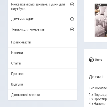
Рюкзаки міські, шкільні, сумки для
ноутбука
Дитячий одяг
Товари для чоловіків
Прайс-листи
Новини
Опис
Статті
Про нас
Деталі:
Відгуки
Тип компле
1 х Підковд
Доставка і оплата
1 х Простир
4 х Наволоч