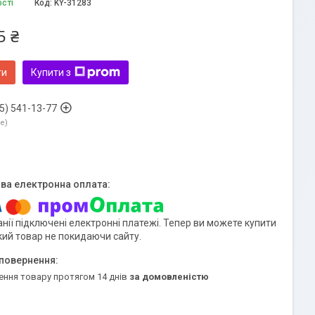
ості
Код:
KY-31283
5 ₴
ти
Купити з
5) 541-13-77
ne
нії підключені електронні платежі. Тепер ви можете купити
кий товар не покидаючи сайту.
ення товару протягом 14 днів
за домовленістю