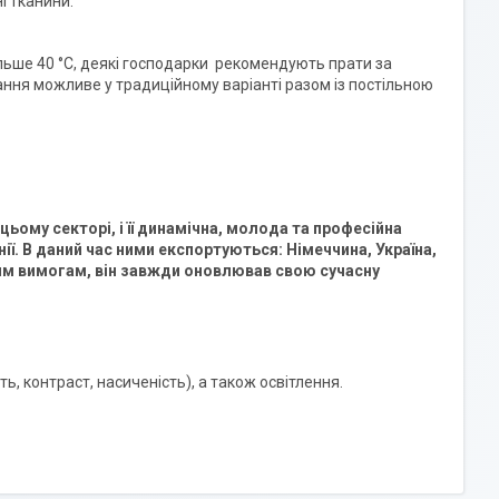
і тканини.
ьше 40 °C, деякі господарки рекомендують прати за
ання можливе у традиційному варіанті разом із постільною
в цьому секторі, і її динамічна, молода та професійна
ї. В даний час ними експортуються: Німеччина, Україна,
чим вимогам, він завжди оновлював свою сучасну
ь, контраст, насиченість), а також освітлення.