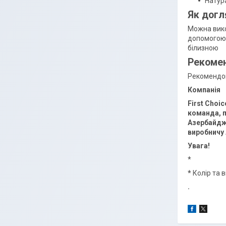
Натур
Як догл
Можна вико
допомогою 
білизною
Рекомен
Рекомендова
Компанія
First Choi
команда, п
Азербайджа
виробничу 
Увага!
*
*
Колір та 
.