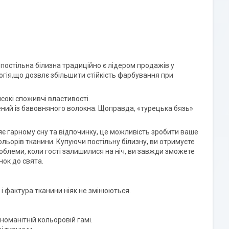
постільна білизна традиційно є лідером продажів у
огія,що дозвлє збільшити стійкість фарбування при
сокі споживчі властивості.
лений із бавовняного волокна. Щоправда, «турецька бязь»
яє гарному сну та відпочинку, це можливість зробити ваше
льорів тканини. Купуючи постільну білизну, ви отримуєте
роблеми, коли гості залишилися на ніч, ви завжди зможете
нок до свята.
ір і фактура тканини ніяк не змінюються.
номанітній кольоровій гамі.