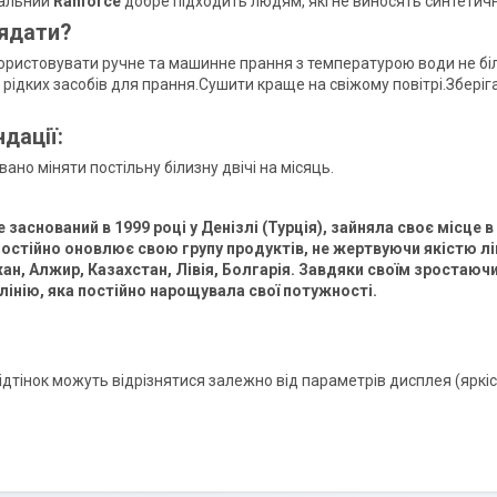
альний
Ranforce
добре підходить людям, які не виносять синтетичн
ядати?
ристовувати ручне та машинне прання з температурою води не біл
рідких засобів для прання.Сушити краще на свіжому повітрі.Зберіг
дації:
но міняти постільну білизну двічі на місяць.
ce заснований в 1999 році у Денізлі (Турція), зайняла своє місце 
остійно оновлює свою групу продуктів, не жертвуючи якістю ліні
н, Алжир, Казахстан, Лівія, Болгарія. Завдяки своїм зростаю
лінію, яка постійно нарощувала свої потужності.
відтінок можуть відрізнятися залежно від параметрів дисплея (яркіст