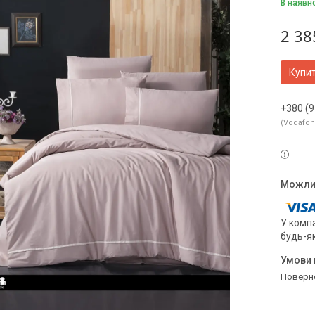
В наявн
2 38
Купи
+380 (9
Vodafo
У компа
будь-я
поверн