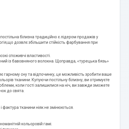
постільна білизна традиційно є лідером продажів у
огія,що дозвлє збільшити стійкість фарбування при
сокі споживчі властивості.
лений із бавовняного волокна. Щоправда, «турецька бязь»
яє гарному сну та відпочинку, це можливість зробити ваше
льорів тканини. Купуючи постільну білизну, ви отримуєте
роблеми, коли гості залишилися на ніч, ви завжди зможете
нок до свята.
ір і фактура тканини ніяк не змінюються.
номанітній кольоровій гамі.