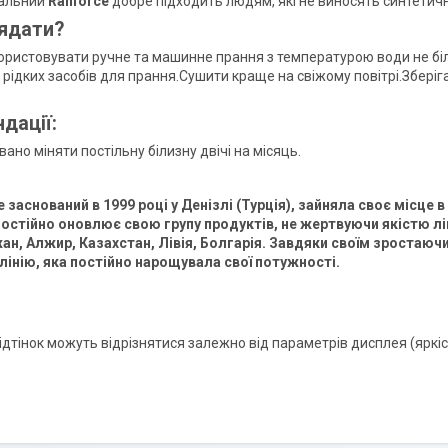
альний
Ranforce
добре підходить людям, які не виносять синтетичн
ядати?
ристовувати ручне та машинне прання з температурою води не біл
рідких засобів для прання.Сушити краще на свіжому повітрі.Зберіг
дації:
но міняти постільну білизну двічі на місяць.
ce заснований в 1999 році у Денізлі (Турція), зайняла своє місце 
остійно оновлює свою групу продуктів, не жертвуючи якістю ліні
н, Алжир, Казахстан, Лівія, Болгарія. Завдяки своїм зростаю
лінію, яка постійно нарощувала свої потужності.
відтінок можуть відрізнятися залежно від параметрів дисплея (яркіст