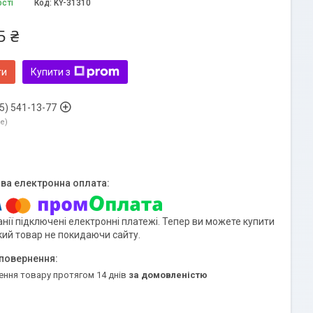
ості
Код:
KY-31310
5 ₴
ти
Купити з
5) 541-13-77
ne
нії підключені електронні платежі. Тепер ви можете купити
кий товар не покидаючи сайту.
ення товару протягом 14 днів
за домовленістю