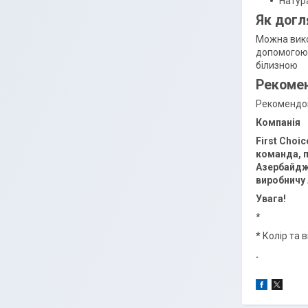
Натур
Як догл
Можна вико
допомогою 
білизною
Рекомен
Рекомендова
Компанія
First Choi
команда, п
Азербайджа
виробничу 
Увага!
*
*
Колір та 
.