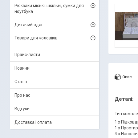
Рюкзаки міські, шкільні, сумки для
ноутбука
Дитячий одяг
Товари для чоловіків
Прайс-листи
Новини
Опис
Статті
Про нас
Деталі:
Відгуки
Тип компле
1 х Підковд
Доставка і оплата
1 х Простир
4 х Наволоч