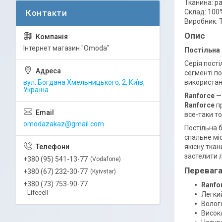
Тканина: р
Склад: 100
Виробник: 
Опис
Інтернет магазин "Omoda"
Постільна 
Серія пост
сегменті п
вул. Богдана Хмельницького, 2, Київ,
використанн
Україна
Ranforce
—
Ranforce
п
все-таки то
omodazakaz@gmail.com
Постільна 
спальне мі
якісну ткан
застелити 
+380 (95) 541-13-77
Vodafone
Перевага
+380 (67) 232-30-77
Kyivstar
+380 (73) 753-90-77
Ranfo
Lifecell
Легки
Волог
Висока