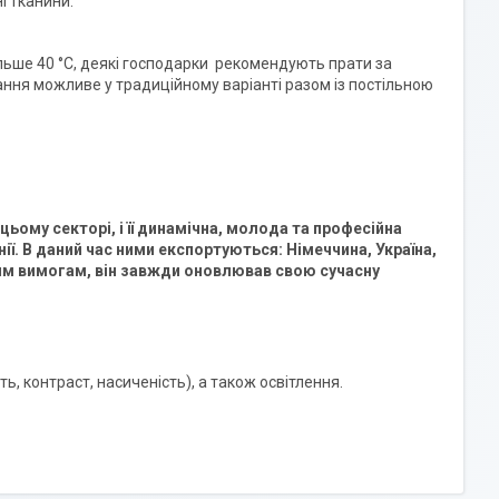
і тканини.
ьше 40 °C, деякі господарки рекомендують прати за
ання можливе у традиційному варіанті разом із постільною
в цьому секторі, і її динамічна, молода та професійна
ї. В даний час ними експортуються: Німеччина, Україна,
чим вимогам, він завжди оновлював свою сучасну
ь, контраст, насиченість), а також освітлення.