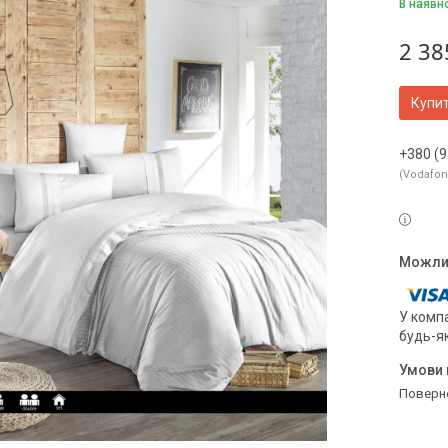
В наявн
2 38
Купи
+380 (9
Vodafo
У компа
будь-я
поверн