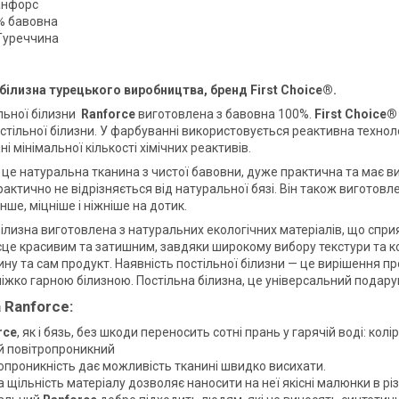
анфорс
% бавовна
Туреччина
білизна турецького виробництва, бренд First Choice®.
ільної білизни
Ranforce
виготовлена з бавовна 100%.
First Choice®
остільної білизни. У фарбуванні використовується реактивна технол
і мінімальної кількості хімічних реактивів.
 це натуральна тканина з чистої бавовни, дуже практична та має ви
рактично не відрізняється від натуральної бязі. Він також виготов
нше, міцніше і ніжніше на дотик.
білизна виготовлена з натуральних екологічних матеріалів, що спри
сце красивим та затишним, завдяки широкому вибору текстури та ко
ину та сам продукт. Наявність постільної білизни — це вирішення п
ліжко гарною білизною. Постільна білизна, це універсальний подару
 Ranforce:
rce
, як і бязь, без шкоди переносить сотні прань у гарячій воді: кол
й повітропроникний
опроникність дає можливість тканині швидко висихати.
 щільність матеріалу дозволяє наносити на неї якісні малюнки в різ