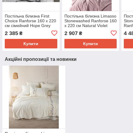
Постільна білизна First
Постільна білизна Limasso
Пост
Choice Ranforse 160 х 220
Stonewashed Ranforse 160
Ston
см сімейний Hope Grey
х 220 см Natural Violet
Ranf
семе
2 385
2 907
4 4
₴
₴
Купити
Купити
Акційні пропозиції та новинки