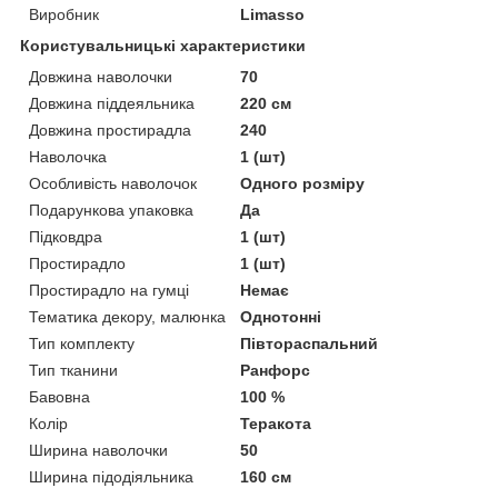
Виробник
Limasso
Користувальницькі характеристики
Довжина наволочки
70
Довжина піддеяльника
220 см
Довжина простирадла
240
Наволочка
1 (шт)
Особливість наволочок
Одного розміру
Подарункова упаковка
Да
Підковдра
1 (шт)
Простирадло
1 (шт)
Простирадло на гумці
Немає
Тематика декору, малюнка
Однотонні
Тип комплекту
Півтораспальний
Тип тканини
Ранфорс
Бавовна
100 %
Колір
Теракота
Ширина наволочки
50
Ширина підодіяльника
160 см