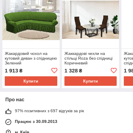
Жакардовий чохол на
Жаккардові чехли на
Жака
кутовий диван з спідницею
стільці Roza без спідниці
куто
Зелений
Коричневий
спід
1 913
1 328
1 9
₴
₴
Купити
Купити
Про нас
97% позитивних з 697 відгуків за рік
Працює з 30.09.2013
м. Київ