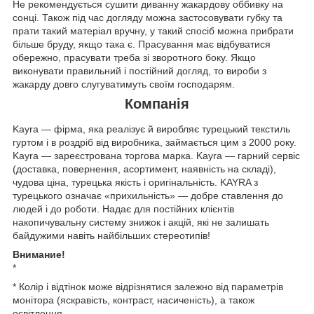
Не рекомендується сушити диванну жакардову оббивку на
сонці. Також під час догляду можна застосовувати губку та
прати такий матеріал вручну, у такий спосіб можна прибрати
більше бруду, якщо така є. Прасування має відбуватися
обережно, прасувати треба зі зворотного боку. Якщо
виконувати правильний і постійний догляд, то вироби з
жакарду довго слугуватимуть своїм господарям.
Компанія
Kayra — фірма, яка реалізує й виробляє турецький текстиль
гуртом і в роздріб від виробника, займається цим з 2000 року.
Kayra — зареєстрована торгова марка. Kayra — гарний сервіс
(доставка, повернення, асортимент, наявність на складі),
чудова ціна, турецька якість і оригінальність. KAYRA з
турецького означає «прихильність» — добре ставлення до
людей і до роботи. Надає для постійних клієнтів
накопичувальну систему знижок і акцій, які не залишать
байдужими навіть найбільших стереотипів!
Внимание!
*
* Колір і відтінок може відрізнятися залежно від параметрів
монітора (яскравість, контраст, насиченість), а також
освітлення.