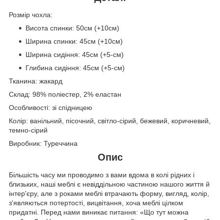
Розмір чохла:
Висота спинки: 50см (+10см)
Ширина спинки: 45см (+10см)
Ширина сидіння: 45см (+5-см)
Глибина сидіння: 45см (+5-см)
Тканина: жакард
Склад: 98% поліестер, 2% еластан
Особливості: зі спідницею
Колір: ванільний, пісочний, світло-сірий, бежевий, коричневий,
темно-сірий
Виробник: Туреччина
Опис
Більшість часу ми проводимо з вами вдома в колі рідних і
близьких, наші меблі є невіддільною частиною нашого життя й
інтер'єру, але з роками меблі втрачають форму, вигляд, колір,
з'являються потертості, вицвітання, хоча меблі цілком
придатні. Перед нами виникає питання: «Що тут можна