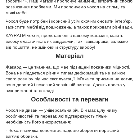
зробити?». Наш магазин пропонує найменш витратний спосіб
розв'язання проблеми. Ми пропонуємо чохол на стільці та
м'які меблі.
Чохол буде потрібен і корисний усім охочим оновити інтер'єр,
захистити меблі від пошкоджень, а також приховати різні вади.
KAYRATM чохли, представлені в нашому магазині, мають
високу еластичність як завдовжки, так і завширшки, залежно
від пошиття, не змінюючи структуру виробу!
Матеріал
Жакард — це тканина, що має підвищені показники міцності.
Вона не піддається різним типам деформації та не змінює
свого розміру під час експлуатації. М'яка та приємна на дотик,
вона дорогий і показний зовнішній вигляд. Досить проста у
використанні та догляді.
Особливості та переваги
Чохол на диван — універсальна річ. Він має цілу низку
особливостей та переваг, які підтверджують тільки
необхідність його використання:
- Чохол-накидка допомагає надовго зберегти первісний
вигляд оббивки.