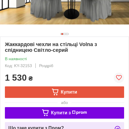
Жаккардові чехли на стільці Volna з
спідницею Світло-серий
В наявності
Код: KY-32153
Роздріб
1 530
₴
Купити
або
Купити з
Що таке купити з Пром?