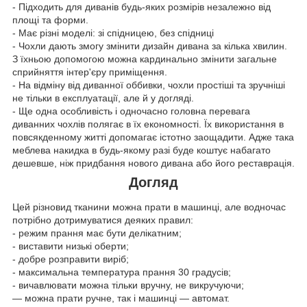
- Підходить для диванів будь-яких розмірів незалежно від
площі та форми.
- Має різні моделі: зі спідницею, без спідниці
- Чохли дають змогу змінити дизайн дивана за кілька хвилин.
З їхньою допомогою можна кардинально змінити загальне
сприйняття інтер'єру приміщення.
- На відміну від диванної оббивки, чохли простіші та зручніші
не тільки в експлуатації, але й у догляді.
- Ще одна особливість і одночасно головна перевага
диванних чохлів полягає в їх економності. Їх використання в
повсякденному житті допомагає істотно заощадити. Адже така
меблева накидка в будь-якому разі буде коштує набагато
дешевше, ніж придбання нового дивана або його реставрація.
Догляд
Цей різновид тканини можна прати в машинці, але водночас
потрібно дотримуватися деяких правил:
- режим прання має бути делікатним;
- виставити низькі оберти;
- добре розправити виріб;
- максимальна температура прання 30 градусів;
- вичавлювати можна тільки вручну, не викручуючи;
— можна прати ручне, так і машинці — автомат.