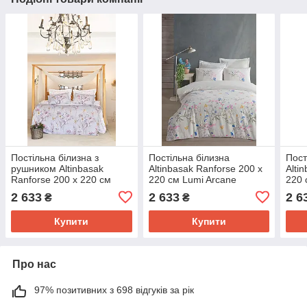
Постільна білизна з
Постільна білизна
Пост
рушником Altinbasak
Altinbasak Ranforse 200 х
Alti
Ranforse 200 х 220 см
220 см Lumi Arcane
220 
Ofelya Anew
2 633
2 633
2 6
₴
₴
Купити
Купити
Про нас
97% позитивних з 698 відгуків за рік