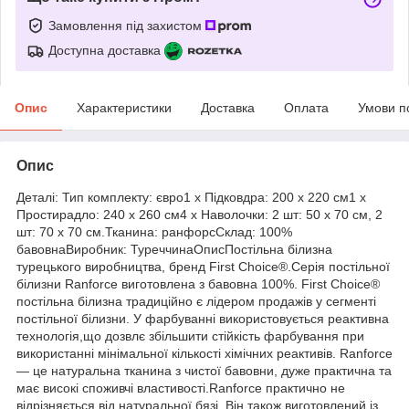
Замовлення під захистом
Доступна доставка
Опис
Характеристики
Доставка
Оплата
Умови п
Опис
Деталі: Тип комплекту: євро1 х Підковдра: 200 х 220 см1 х
Простирадло: 240 х 260 см4 х Наволочки: 2 шт: 50 х 70 см, 2
шт: 70 х 70 см.Тканина: ранфорсСклад: 100%
бавовнаВиробник: ТуреччинаОписПостільна білизна
турецького виробництва, бренд First Choice®.Серія постільної
білизни Ranforce виготовлена з бавовна 100%. First Choice®
постільна білизна традиційно є лідером продажів у сегменті
постільної білизни. У фарбуванні використовується реактивна
технологія,що дозвлє збільшити стійкість фарбування при
використанні мінімальної кількості хімічних реактивів. Ranforce
— це натуральна тканина з чистої бавовни, дуже практична та
має високі споживчі властивості.Ranforce практично не
відрізняється від натуральної бязі. Він також виготовлений із