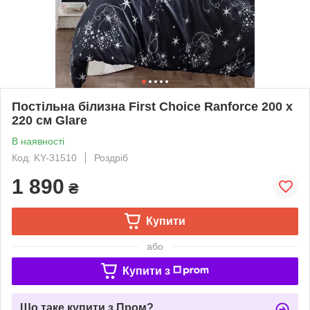
Постільна білизна First Choice Ranforce 200 х
220 см Glare
В наявності
Код: KY-31510
Роздріб
1 890
₴
Купити
або
Купити з
Що таке купити з Пром?