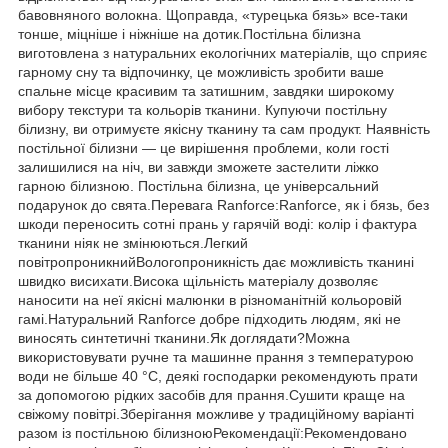
бавовняного волокна. Щоправда, «турецька бязь» все-таки
тонше, міцніше і ніжніше на дотик.Постільна білизна
виготовлена з натуральних екологічних матеріалів, що сприяє
гарному сну та відпочинку, це можливість зробити ваше
спальне місце красивим та затишним, завдяки широкому
вибору текстури та кольорів тканини. Купуючи постільну
білизну, ви отримуєте якісну тканину та сам продукт. Наявність
постільної білизни — це вирішення проблеми, коли гості
залишилися на ніч, ви завжди зможете застелити ліжко
гарною білизною. Постільна білизна, це універсальний
подарунок до свята.Перевага Ranforce:Ranforce, як і бязь, без
шкоди переносить сотні прань у гарячій воді: колір і фактура
тканини ніяк не змінюються.Легкий
повітропроникнийВологопроникність дає можливість тканині
швидко висихати.Висока щільність матеріалу дозволяє
наносити на неї якісні малюнки в різноманітній кольоровій
гамі.Натуральний Ranforce добре підходить людям, які не
виносять синтетичні тканини.Як доглядати?Можна
використовувати ручне та машинне прання з температурою
води не більше 40 °C, деякі господарки рекомендують прати
за допомогою рідких засобів для прання.Сушити краще на
свіжому повітрі.Зберігання можливе у традиційному варіанті
разом із постільною білизноюРекомендації:Рекомендовано