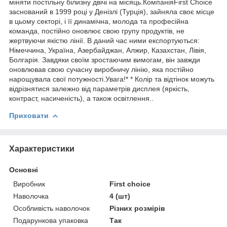
міняти постільну білизну двічі на місяць.КомпаніяFirst Choice
заснований в 1999 році у Денізлі (Турція), зайняла своє місце
в цьому секторі, і її динамічна, молода та професійна
команда, постійно оновлює свою групу продуктів, не
жертвуючи якістю лінії. В даний час ними експортуються:
Німеччина, Україна, Азербайджан, Алжир, Казахстан, Лівія,
Болгарія. Завдяки своїм зростаючим вимогам, він завжди
оновлював свою сучасну виробничу лінію, яка постійно
нарощувала свої потужності.Увага!* * Колір та відтінок можуть
відрізнятися залежно від параметрів дисплея (яркість,
контраст, насиченість), а також освітлення..
Приховати
Характеристики
Основні
Виробник
First choice
Наволочка
4 (шт)
Особливість наволочок
Різних розмірів
Подарункова упаковка
Так