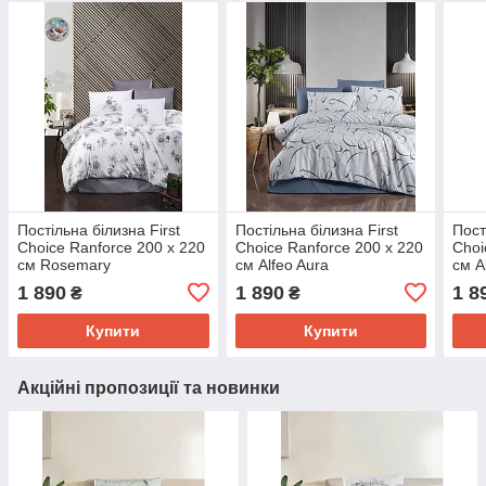
Постільна білизна First
Постільна білизна First
Пост
Choice Ranforce 200 х 220
Choice Ranforce 200 х 220
Choi
см Rosemary
см Alfeo Aura
см A
1 890
1 890
1 8
₴
₴
Купити
Купити
Акційні пропозиції та новинки