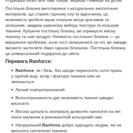
«турецька бязь» все-таки тонше, міцніше і ніжніше на дотик.
Постільна білизна виготовлена з натуральних екологічних
матеріалів, що сприяє гарному сну та відпочинку, це
можливість зробити ваше спальне місце красивим та
затишним, завдяки широкому вибору текстури та кольорів
тканини. Купуючи постільну білизну, ви отримуєте якісну
тканину та сам продукт. Наявність постільної білизни — це
вирішення проблеми, коли гості залишилися на ніч, ви завжди
зможете застелити ліжко гарною білизною. Постільна білизна,
це універсальний подарунок до свята.
Перевага Ranforce:
Ranforce
, як і бязь, без шкоди переносить сотні прань
у гарячій воді: колір і фактура тканини ніяк не
змінюються.
Легкий повітропроникний
Вологопроникність дає можливість тканині швидко
висихати.
Висока щільність матеріалу дозволяє наносити на неї
якісні малюнки в різноманітній кольоровій гамі.
Натуральний
Ranforce
добре підходить людям, які не
виносять синтетичні тканини.