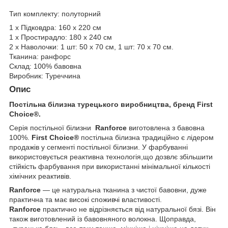
Тип комплекту: полуторний
1 х Підковдра: 160 х 220 см
1 х Простирадло: 180 х 240 см
2 х Наволочки: 1 шт: 50 х 70 см, 1 шт: 70 х 70 см.
Тканина: ранфорс
Склад: 100% бавовна
Виробник: Туреччина
Опис
Постільна білизна турецького виробництва, бренд First
Choice®.
Серія постільної білизни
Ranforce
виготовлена з бавовна
100%.
First Choice®
постільна білизна традиційно є лідером
продажів у сегменті постільної білизни. У фарбуванні
використовується реактивна технологія,що дозвлє збільшити
стійкість фарбування при використанні мінімальної кількості
хімічних реактивів.
Ranforce
— це натуральна тканина з чистої бавовни, дуже
практична та має високі споживчі властивості.
Ranforce
практично не відрізняється від натуральної бязі. Він
також виготовлений із бавовняного волокна. Щоправда,