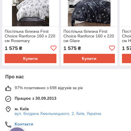
Постільна білизна First
Постільна білизна First
Пост
Choice Ranforce 160 х 220
Choice Ranforce 160 х 220
Choi
см Rosemary
см Glare
см H
1 575
1 575
1 5
₴
₴
Купити
Купити
Про нас
97% позитивних з 698 відгуків за рік
Працює з 30.09.2013
м. Київ
вул. Богдана Хмельницького, 2, Київ, Україна
Контакти