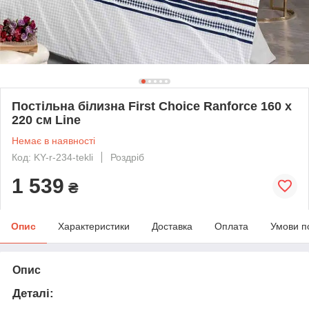
Постільна білизна First Choice Ranforce 160 х
220 см Line
Немає в наявності
Код: KY-r-234-tekli
Роздріб
1 539
₴
Опис
Характеристики
Доставка
Оплата
Умови п
Опис
Деталі: