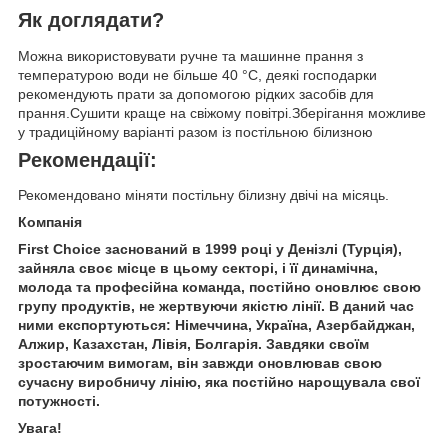
Як доглядати?
Можна використовувати ручне та машинне прання з
температурою води не більше 40 °C, деякі господарки
рекомендують прати за допомогою рідких засобів для
прання.Сушити краще на свіжому повітрі.Зберігання можливе
у традиційному варіанті разом із постільною білизною
Рекомендації:
Рекомендовано міняти постільну білизну двічі на місяць.
Компанія
First Choice заснований в 1999 році у Денізлі (Турція),
зайняла своє місце в цьому секторі, і її динамічна,
молода та професійна команда, постійно оновлює свою
групу продуктів, не жертвуючи якістю лінії. В даний час
ними експортуються: Німеччина, Україна, Азербайджан,
Алжир, Казахстан, Лівія, Болгарія. Завдяки своїм
зростаючим вимогам, він завжди оновлював свою
сучасну виробничу лінію, яка постійно нарощувала свої
потужності.
Увага!