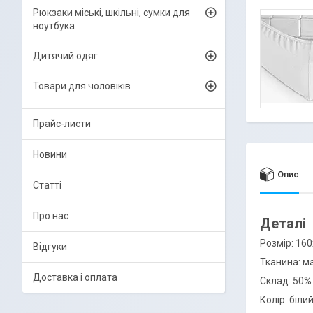
Рюкзаки міські, шкільні, сумки для
ноутбука
Дитячий одяг
Товари для чоловіків
Прайс-листи
Новини
Опис
Статті
Про нас
Деталі
Розмір: 16
Відгуки
Тканина: м
Доставка і оплата
Склад: 50%
Колір: біли