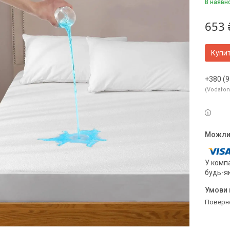
В наявн
653 
Купи
+380 (9
Vodafo
У компа
будь-я
поверн