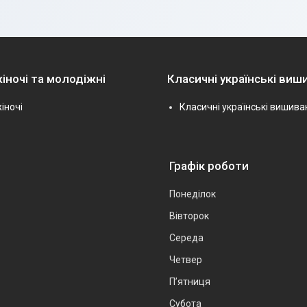
іночі та молодіжні
Класичні українські виш
іночі
Класичні українські вишива
Графік роботи
Понеділок
Вівторок
Середа
Четвер
Пʼятниця
Субота