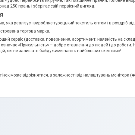
к чудово переносить як ручне, так і машинне прання, головне вибр
над 250 прань і зберігає свій первісний вигляд.
я
ма, яка реалізує і виробляє турецький текстиль оптом і в роздріб ві
єстрована торгова марка.
оший сервіс (доставка, повернення, асортимент, наявність на складі)
 означає «Прихильність» – добре ставлення до людей і до роботи. 
цій, які не залишать байдужими навіть найбільших скептиків!
ідтінок може відрізнятися, в залежності від налаштувань монітора (яс