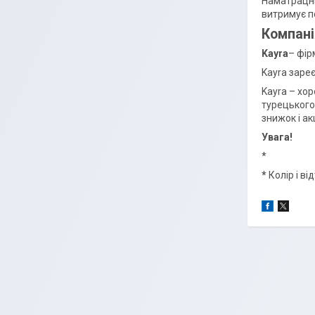
Наматрацни
витримує по
Компані
Kayra
– фір
Kayra заре
Kayra – хор
турецького
знижок і ак
Увага!
*
*
Колір і в