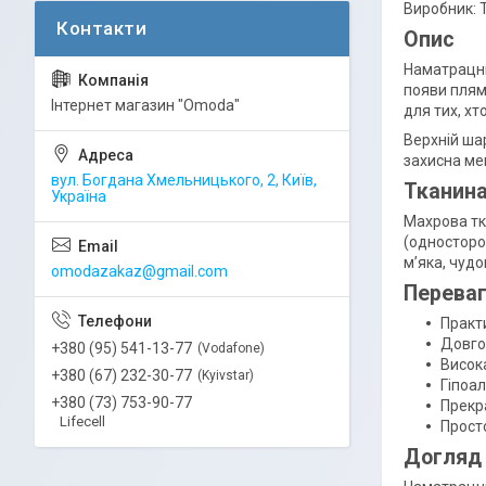
Виробник: 
Опис
Наматрацни
появи плям
Інтернет магазин "Omoda"
для тих, хт
Верхній ша
захисна ме
вул. Богдана Хмельницького, 2, Київ,
Тканин
Україна
Махрова тк
(односторон
м’яка, чуд
omodazakaz@gmail.com
Переваг
Практи
Довгов
+380 (95) 541-13-77
Vodafone
Висока
+380 (67) 232-30-77
Kyivstar
Гіпоал
+380 (73) 753-90-77
Прекра
Lifecell
Просто
Догляд