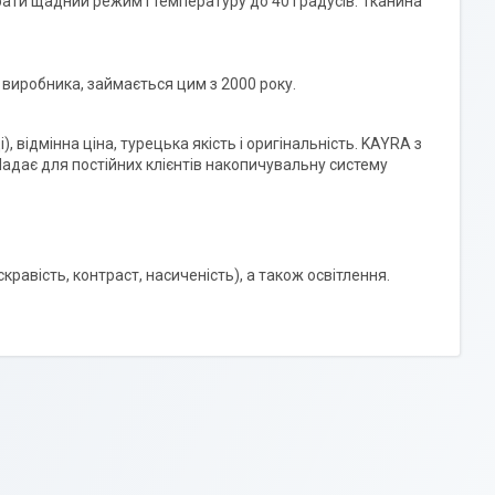
ати щадний режим і температуру до 40 градусів. Тканина
д виробника, займається цим з 2000 року.
, відмінна ціна, турецька якість і оригінальність. KAYRA з
Надає для постійних клієнтів накопичувальну систему
кравість, контраст, насиченість), а також освітлення.