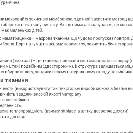
Туреччина
к махровий із захисною мембраною, здатний захистити матрац від 
 і збереже початкову чистоту. Він не вимагає прасування, не ковза
о має маленьких дітей.
р наматрацника – махрова тканина, що чудово пропускає повітря.
мбрана. Борт на гумці по всьому периметру, захистить бічні сторон
а
анина («махра») – це тканина, поверхня якої складається з ворсу 
нім), так і подвійним (двостороннім). Її структура залишається мі
ово вбирає вологу, завдяки своєму натуральному складу не викликає
и тканини
чність (використовувати такі текстильні вироби можна в безлічі ви
ічність завдяки високій якості матеріалу.
 зносостійкість.
ергенність.
сна теплопровідність (взимку зігріває, а влітку дозволяє дихати).
та в догляді.