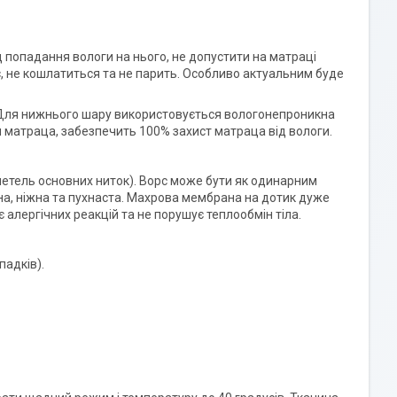
попадання вологи на нього, не допустити на матраці
є, не кошлатиться та не парить. Особливо актуальним буде
 Для нижнього шару використовується вологонепроникна
и матраца, забезпечить 100% захист матраца від вологи.
(петель основних ниток). Ворс може бути як одинарним
цна, ніжна та пухнаста. Махрова мембрана на дотик дуже
 алергічних реакцій та не порушує теплообмін тіла.
падків).