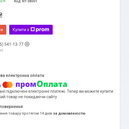
ості
Код:
KY-38001
₴
ти
Купити з
5) 541-13-77
ne
нії підключені електронні платежі. Тепер ви можете купити
кий товар не покидаючи сайту.
ення товару протягом 14 днів
за домовленістю