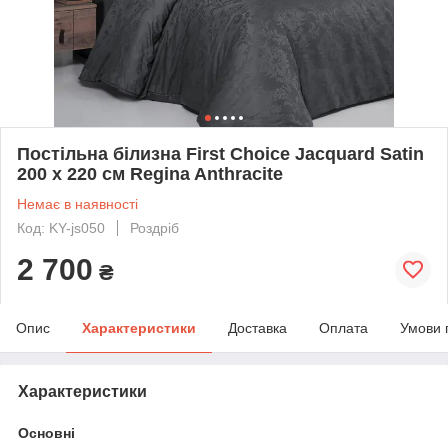
Постільна білизна First Choice Jacquard Satin
200 х 220 см Regina Anthracite
Немає в наявності
Код: KY-js050
Роздріб
2 700
₴
Опис
Характеристики
Доставка
Оплата
Умови 
Характеристики
Основні