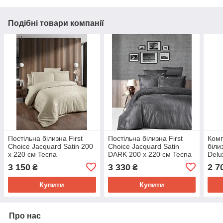
Подібні товари компанії
Постільна білизна First
Постільна білизна First
Комп
Choice Jacquard Satin 200
Choice Jacquard Satin
біли
х 220 см Tecna
DARK 200 х 220 см Tecna
Delu
Champagne
Anthracite
160х
3 150
3 330
2 7
₴
₴
Купити
Купити
Про нас