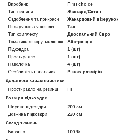
Виробник
First choice
Тип тканини
Жаккард/Сатин
Оздоблення та прикраси
Жакардовий візерунок
Подарункова упаковка
Так
Тип комплекту
Двоспальний Євро
Тематика декору, малюнка
Абстракція
Підковдра
1 (шт)
Простирадло
1 (шт)
Наволочка
4 (шт)
Особливість наволочок
Різних розмірів
Додаткові характеристики
Простирадло на резинці
Ні
Розміри підковдри
Ширина підковдри
200 см
Довжина підковдри
220 см
Склад тканини
Бавовна
100 %