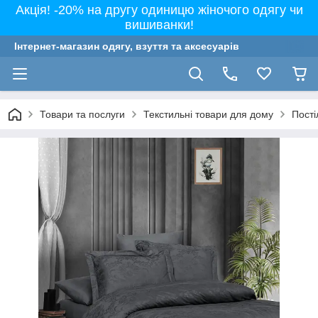
Акція! -20% на другу одиницю жіночого одягу чи
вишиванки!
Інтернет-магазин одягу, взуття та аксесуарів
Товари та послуги
Текстильні товари для дому
Пості