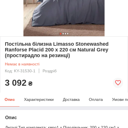
Постільна білизна Limasso Stonewashed
Ranforse Placid 200 х 220 см Natural Grey
(простирадло на резинці)
Немає в наявності
Код: KY-31530-1
Роздріб
3 092
₴
Опис
Характеристики
Доставка
Оплата
Умови п
Опис
Деталі:Тип комплекта: євро1 х Підодіяльник: 200 х 220 см1 х