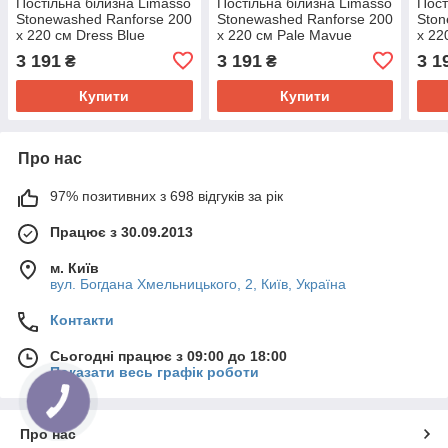
Постільна білизна Limasso
Постільна білизна Limasso
Пост
Stonewashed Ranforse 200
Stonewashed Ranforse 200
Ston
х 220 см Dress Blue
х 220 см Pale Mavue
х 22
3 191
3 191
3 1
₴
₴
Купити
Купити
Про нас
97% позитивних з 698 відгуків за рік
Працює з 30.09.2013
м. Київ
вул. Богдана Хмельницького, 2, Київ, Україна
Контакти
Сьогодні працює з 09:00 до 18:00
Показати весь графік роботи
Про нас