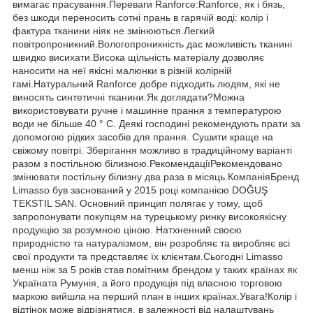
вимагає прасування.Переваги Ranforce:Ranforce, як і бязь,
без шкоди переносить сотні прань в гарячій воді: колір і
фактура тканини ніяк не змінюються.Легкий
повітропроникний.Вологопроникність дає можливість тканині
швидко висихати.Висока щільність матеріалу дозволяє
наносити на неї якісні малюнки в різній колірній
гамі.Натуральний Ranforce добре підходить людям, які не
виносять синтетичні тканини.Як доглядати?Можна
використовувати ручне і машинне прання з температурою
води не більше 40 ° C. Деякі господині рекомендують прати за
допомогою рідких засобів для прання. Сушити краще на
свіжому повітрі. Зберігання можливо в традиційному варіанті
разом з постільною білизною.РекомендаціїРекомендовано
змінювати постільну білизну два раза в місяць.КомпаніяБренд
Limasso був заснований у 2015 році компанією DOĞUŞ
TEKSTIL SAN. Основний принцип полягає у тому, щоб
запропонувати покупцям на турецькому ринку високоякісну
продукцію за розумною ціною. Натхненний своєю
природністю та натуралізмом, він розробляє та виробляє всі
свої продукти та представляє їх клієнтам.Сьогодні Limasso
менш ніж за 5 років став помітним брендом у таких країнах як
Україната Румунія, а його продукція під власною торговою
маркою вийшла на перший план в інших країнах.Увага!Колір і
відтінок може відрізнятися, в залежності від налаштувань