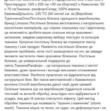
Простирадло: 160 х 200 см +30 см (бортик)2 х Наволочки: 50
х 70 смТканина: ранфорсСклад: 100% варена
бавовнаЩільність: 145 TC (60 ниток/ см. кв.)Виробник:
ТуреччинаОписПостільна білизна турецького виробництва,
бренд Limasso.Постільна білизна виготовлена з натуральних
екологічних матеріалів, що сприяє хорошому сну і відпочинку,
це можливість зробити ваше спальне місце красивим і
затишним, завдяки широкому вибору текстури та кольорів
тканини. Купуючи постільну білизну ви отримуєте якісну
тканину і сам продукт. Наявність постільної білизни це
рішення проблеми, коли гості залишилися на ніч, ви завжди
зможете застелити ліжко красивою білизною. Постільна
білизна, це універсальний подарунок до
свята.ТканинаРанфорс – це натуральна тканина з чистої
бавовни, дуже практична і володіє високими споживчими
властивостями. Ranforce практично не відрізняється від
натуральної бязі. Він також виготовлений з бавовняного
волокна.Спосіб виробництва даної серії дуже цікавий.
Оскільки тканина ще на виробництві піддається сильній
тепловій та вологій обробці, внаслідок чого відбувається її
усадка, яка дає їй злегка стиснутого ефекту. Цей метод
обробки тканини ще називають “прання з камінням” (stone
wash). Тканина міцна та легка, не сідає, не деформується і не