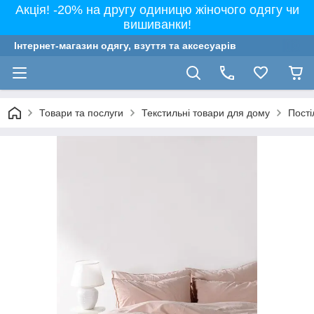
Акція! -20% на другу одиницю жіночого одягу чи
вишиванки!
Інтернет-магазин одягу, взуття та аксесуарів
Товари та послуги
Текстильні товари для дому
Пості