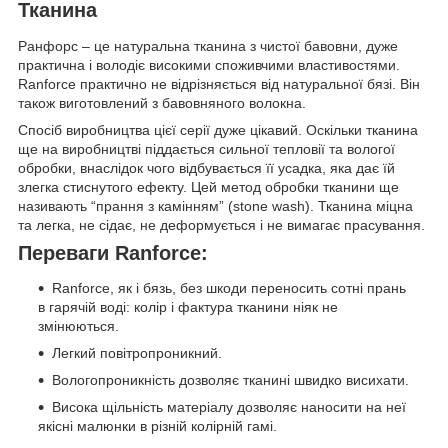
Тканина
Ранфорс – це натуральна тканина з чистої бавовни, дуже
практична і володіє високими споживчими властивостями.
Ranforce практично не відрізняється від натуральної бязі. Він
також виготовлений з бавовняного волокна.
Спосіб виробництва цієї серії дуже цікавий. Оскільки тканина
ще на виробництві піддається сильної тепловії та вологої
обробки, внаслідок чого відбувається її усадка, яка дає їй
злегка стиснутого ефекту. Цей метод обробки тканини ще
називають “прання з камінням” (stone wash). Тканина міцна
та легка, не сідає, не деформується і не вимагає прасування.
Переваги Ranforce:
Ranforce, як і бязь, без шкоди переносить сотні прань
в гарячій воді: колір і фактура тканини ніяк не
змінюються.
Легкий повітропроникний.
Вологопроникність дозволяє тканині швидко висихати.
Висока щільність матеріалу дозволяє наносити на неї
якісні малюнки в різній колірній гамі.