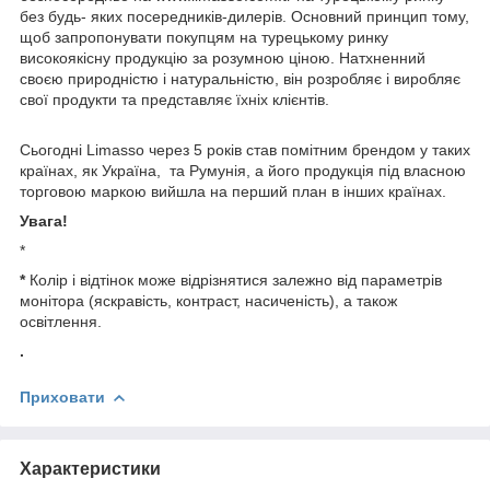
без будь- яких посередників-дилерів. Основний принцип тому,
щоб запропонувати покупцям на турецькому ринку
високоякісну продукцію за розумною ціною. Натхненний
своєю природністю і натуральністю, він розробляє і виробляє
свої продукти та представляє їхніх клієнтів.
Сьогодні Limasso через 5 років став помітним брендом у таких
країнах, як Україна, та Румунія, а його продукція під власною
торговою маркою вийшла на перший план в інших країнах.
Увага!
*
*
Колір і відтінок може відрізнятися залежно від параметрів
монітора (яскравість, контраст, насиченість), а також
освітлення.
.
Приховати
Характеристики