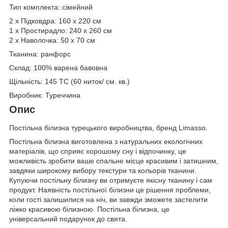
Тип комплекта: сімейний
2 х Підковдра: 160 х 220 см
1 х Простирадло: 240 х 260 см
2 х Наволочка: 50 х 70 см
Тканина: ранфорс
Склад: 100% варена бавовна
Щільність: 145 TC (60 ниток/ см. кв.)
Виробник: Туреччина
Опис
Постільна білизна турецького виробництва, бренд Limasso.
Постільна білизна виготовлена з натуральних екологічних
матеріалів, що сприяє хорошому сну і відпочинку, це
можливість зробити ваше спальне місце красивим і затишним,
завдяки широкому вибору текстури та кольорів тканини.
Купуючи постільну білизну ви отримуєте якісну тканину і сам
продукт. Наявність постільної білизни це рішення проблеми,
коли гості залишилися на ніч, ви завжди зможете застелити
ліжко красивою білизною. Постільна білизна, це
універсальний подарунок до свята.