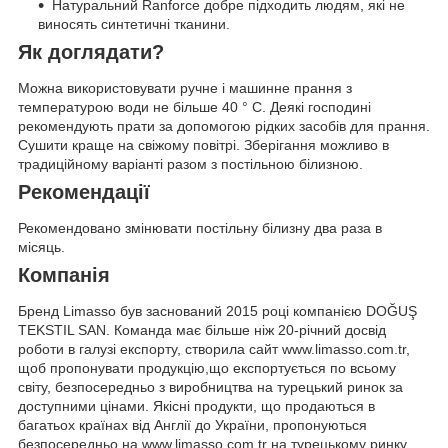
Натуральний Ranforce добре підходить людям, які не
виносять синтетичні тканини.
Як доглядати?
Можна використовувати ручне і машинне прання з
температурою води не більше 40 ° C. Деякі господині
рекомендують прати за допомогою рідких засобів для прання.
Сушити краще на свіжому повітрі. Зберігання можливо в
традиційному варіанті разом з постільною білизною.
Рекомендації
Рекомендовано змінювати постільну білизну два раза в
місяць.
Компанія
Бренд Limasso був заснований 2015 році компанією DOĞUŞ
TEKSTIL SAN. Команда має більше ніж 20-річний досвід
роботи в галузі експорту, створила сайт www.limasso.com.tr,
щоб пропонувати продукцію,що експортується по всьому
світу, безпосередньо з виробництва на турецький ринок за
доступними цінами. Якісні продукти, що продаються в
багатьох країнах від Англії до України, пропонуються
безпосередньо на www.limasso.com.tr на турецькому ринку