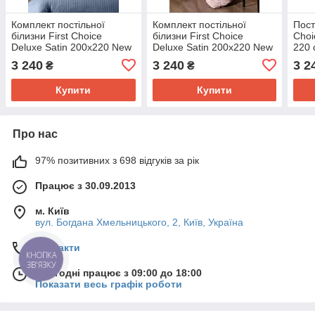
Комплект постільної
Комплект постільної
Пост
білизни First Choice
білизни First Choice
Choi
Deluxe Satin 200х220 New
Deluxe Satin 200х220 New
220 
Trend Dusty Blue
Trend Powder
3 240
3 240
3 2
₴
₴
Купити
Купити
Про нас
97% позитивних з 698 відгуків за рік
Працює з 30.09.2013
м. Київ
вул. Богдана Хмельницького, 2, Київ, Україна
Контакти
КНОПКА
ЗВ'ЯЗКУ
Сьогодні працює з 09:00 до 18:00
Показати весь графік роботи