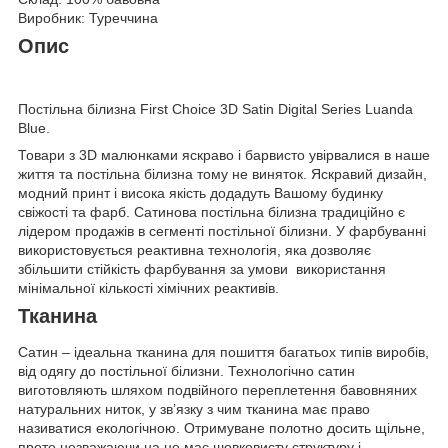
Виробник: Туреччина
Опис
Постільна білизна First Choice 3D Satin Digital Series Luanda
Blue.
Товари з 3D малюнками яскраво і барвисто увірвалися в наше
життя та постільна білизна тому не виняток. Яскравий дизайн,
модний принт і висока якість додадуть Вашому будинку
свіжості та фарб. Сатинова постільна білизна традиційно є
лідером продажів в сегменті постільної білизни. У фарбуванні
використовується реактивна технологія, яка дозволяє
збільшити стійкість фарбування за умови використання
мінімальної кількості хімічних реактивів.
Тканина
Сатин – ідеальна тканина для пошиття багатьох типів виробів,
від одягу до постільної білизни. Технологічно сатин
виготовляють шляхом подвійного переплетення бавовняних
натуральних ниток, у зв’язку з чим тканина має право
називатися екологічною. Отримуване полотно досить щільне,
проте незважаючи на це має шовковисту структуру і