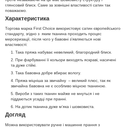
глянсовий блиск. Саме за зовнішні властивості сатин так
поважаємо.
Характеристика
Торгова марка First Choice використовує сатин європейського
стандарту, згідно з яким тканина проходить процес
мерсеризації, після чого у бавовні з’являються нові
властивості:
Така пряжа набуває невеликий, благородний блиск.
При фарбуванні її кольори виходять яскраві, насичені
та дуже стійкі.
Така бавовна добре вбирає вологу.
Пряжа міцніша за звичайну – великий плюс, так як
звичайна бавовна не є особливо міцною тканиною.
Вироби з таких тканин майже не мнуться і не
піддаються усадці при пранні.
На дотик тканина дуже м’яка і шовковиста.
Догляд
Можна використовувати ручне і машинне прання з