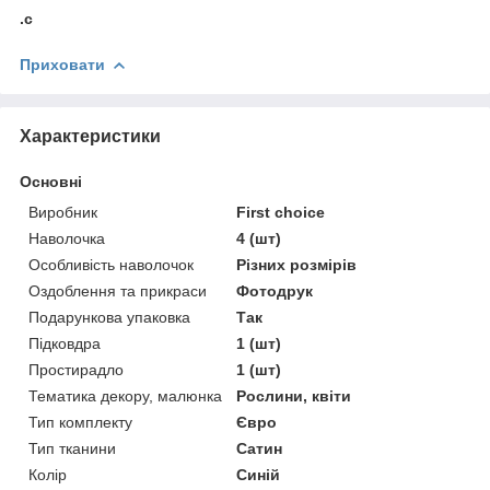
.c
Приховати
Характеристики
Основні
Виробник
First choice
Наволочка
4 (шт)
Особливість наволочок
Різних розмірів
Оздоблення та прикраси
Фотодрук
Подарункова упаковка
Так
Підковдра
1 (шт)
Простирадло
1 (шт)
Тематика декору, малюнка
Рослини, квіти
Тип комплекту
Євро
Тип тканини
Сатин
Колір
Синій