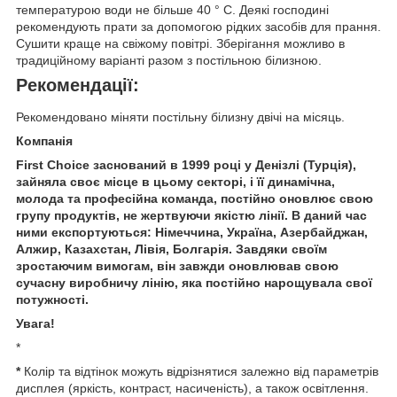
температурою води не більше 40 ° C. Деякі господині
рекомендують прати за допомогою рідких засобів для прання.
Сушити краще на свіжому повітрі. Зберігання можливо в
традиційному варіанті разом з постільною білизною.
Рекомендації:
Рекомендовано міняти постільну білизну двічі на місяць.
Компанія
First Choice заснований в 1999 році у Денізлі (Турція),
зайняла своє місце в цьому секторі, і її динамічна,
молода та професійна команда, постійно оновлює свою
групу продуктів, не жертвуючи якістю лінії. В даний час
ними експортуються: Німеччина, Україна, Азербайджан,
Алжир, Казахстан, Лівія, Болгарія. Завдяки своїм
зростаючим вимогам, він завжди оновлював свою
сучасну виробничу лінію, яка постійно нарощувала свої
потужності.
Увага!
*
*
Колір та відтінок можуть відрізнятися залежно від параметрів
дисплея (яркість, контраст, насиченість), а також освітлення.