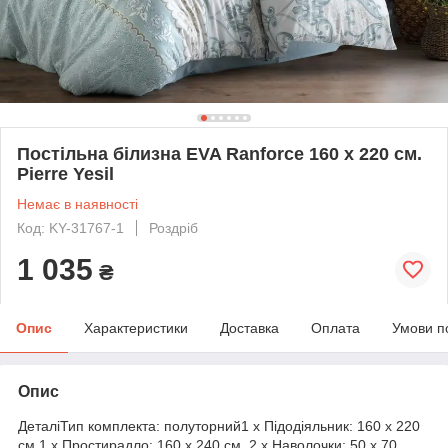
Постільна білизна EVA Ranforce 160 х 220 см.
Pierre Yesil
Немає в наявності
Код: KY-31767-1
Роздріб
1 035
₴
Опис
Характеристики
Доставка
Оплата
Умови п
Опис
ДеталіТип комплекта: полуторний1 х Підодіяльник: 160 х 220
см.1 х Простирадло: 160 х 240 см. 2 х Наволочки: 50 х 70