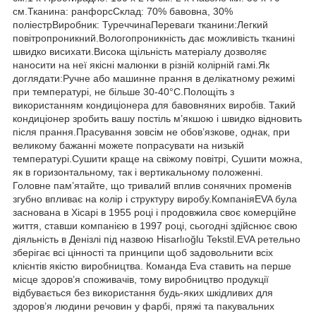
см.Тканина: ранфорсСклад: 70% бавовна, 30%
поліестрВиробник: ТуреччинаПереваги тканини:Легкий
повітропроникний.Вологопроникність дає можливість тканині
швидко висихати.Висока щільність матеріалу дозволяє
наносити на неї якісні малюнки в різній колірній гамі.Як
доглядати:Ручне або машинне прання в делікатному режимі
при температурі, не більше 30-40°С.Полощіть з
використанням кондиціонера для бавовняних виробів. Такий
кондиціонер зробить вашу постіль м’якшою і швидко відновить
після прання.Прасування зовсім не обов’язкове, однак, при
великому бажанні можете попрасувати на низькій
температурі.Сушити краще на свіжому повітрі, Сушити можна,
як в горизонтальному, так і вертикальному положенні.
Головне пам’ятайте, що тривалий вплив сонячних променів
згубно впливає на колір і структуру виробу.КомпаніяEVA була
заснована в Хісарі в 1955 році і продовжила своє комерційне
життя, ставши компанією в 1997 році, сьогодні здійснює свою
діяльність в Денізлі під назвою Hisarlıoğlu Tekstil.EVA ретельно
зберігає всі цінності та принципи щоб задовольнити всіх
клієнтів якістю виробництва. Команда Eva ставить на перше
місце здоров’я споживачів, тому виробництво продукції
відбувається без використання будь-яких шкідливих для
здоров’я людини речовин у фарбі, пряжі та пакувальних