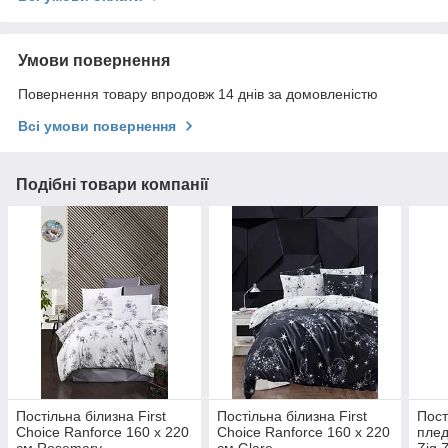
Умови повернення
Повернення товару впродовж 14 днів за домовленістю
Всі умови повернення
Подібні товари компанії
Постільна білизна First
Постільна білизна First
Пост
Choice Ranforce 160 х 220
Choice Ranforce 160 х 220
плед
см Rosemary
см Glare
Zig 