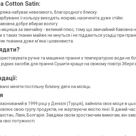
га
Cotton Satin:
пряжа набуває невеликого, благородного блиску.
рбуванні її кольору виходять яскраві, насиченіта дуже стійкі.
бавовна добре вбирає вологу.
 міцніша за звичайну - великий плюс, тому що звичайний бавовна 
и з таких тканин майже не мнуться і не піддаються усадці при пра
ик тканина дуже м'яка і шовковиста.
ядати?
ристовувати ручне та машинне прання з температурою води не біл
рідких засобів для прання.Сушити краще на свіжому повітрі.Зберіг
дації:
но міняти постільну білизну двічі на місяць.
я
e заснований в 1999 році у Денізлі (Турція), зайняла своє місце в ць
овлює свою групу продуктів, не жертвуючи якістю лінії. В даний ч
ахстан, Лівія, Болгарія. Завдяки своїм зростаючим вимогам, він за
 свої потужності.