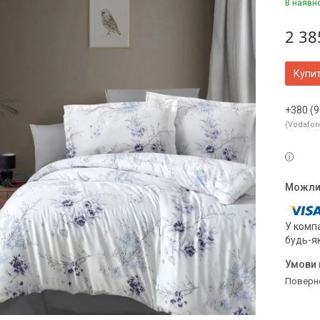
В наявн
2 38
Купи
+380 (9
Vodafo
У компа
будь-я
поверн