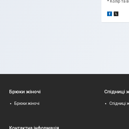
*
Колір та 
Брюки жіночі
Спідниці ж
Брюки жіночі
Спідниці ж