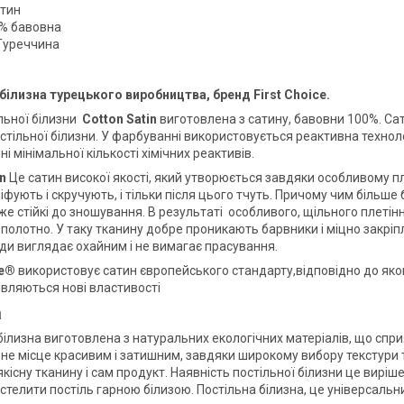
атин
% бавовна
Туреччина
білизна турецького виробництва, бренд First Choice.
ільної білизни
Cotton Satin
виготовлена з сатину, бавовни 100%. Сат
остільної білизни. У фарбуванні використовується реактивна технол
і мінімальної кількості хімічних реактивів.
in
Це сатин високої якості, який утворюється завдяки особливому 
фують і скручують, і тільки після цього тчуть. Причому чим більше 
е стійкі до зношування. В результаті особливого, щільного плетінн
полотно. У таку тканину добре проникають барвники і міцно закрі
ди виглядає охайним і не вимагає прасування.
ce®
використовує сатин європейського стандарту,відповідно до яког
являються нові властивості
а
білизна виготовлена з натуральних екологічних матеріалів, що спри
не місце красивим і затишним, завдяки широкому вибору текстури т
кісну тканину і сам продукт. Наявність постільної білизни це виріш
стелити постіль гарною білизою. Постільна білизна, це універсальн