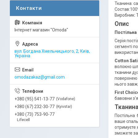
Тканина: с
Состав:100
Виробник: 
Опис
Інтернет магазин "Omoda"
Постільна 
Серія пост
сегменті п
вул. Богдана Хмельницького, 2, Київ,
використанн
Україна
Cotton Sat
волокно шлі
тканини дуж
omodazakaz@gmail.com
поверхнею 
нього завж
First Choi
бавовни з'
+380 (95) 541-13-77
Vodafone
Тканин
+380 (67) 232-30-77
Kyivstar
+380 (73) 753-90-77
Постільна 
Lifecell
ваше спаль
отримуєте я
зможете за