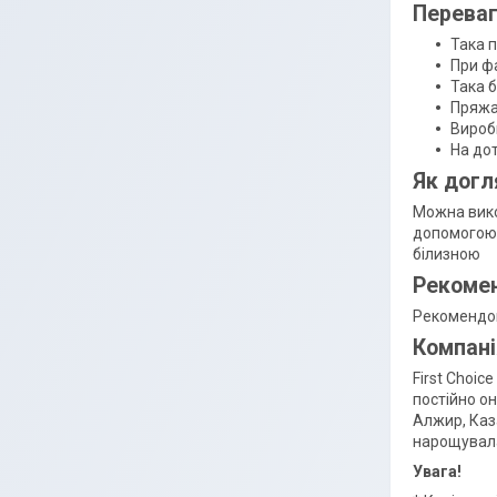
Перева
Така 
При фа
Така 
Пряжа
Вироб
На дот
Як догл
Можна вико
допомогою 
білизною
Рекомен
Рекомендова
Компані
First Choic
постійно он
Алжир, Каз
нарощувала
Увага!