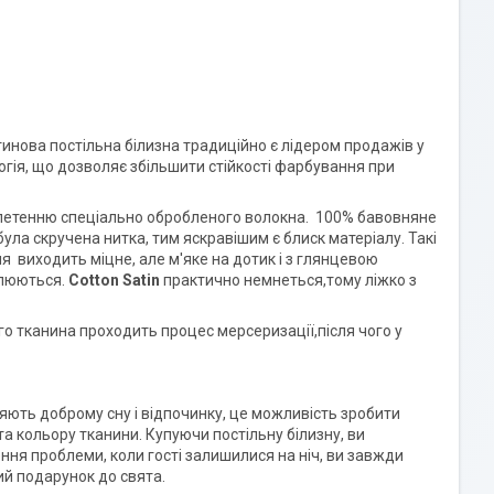
инова постільна білизна традиційно є лідером продажів у
огія, що дозволяє збільшити стійкості фарбування при
плетенню спеціально обробленого волокна. 100% бавовняне
була скручена нитка, тим яскравішим є блиск матеріалу. Такі
я виходить міцне, але м'яке на дотик і з глянцевою
плюються.
Cotton Satin
практично немнеться,тому ліжко з
о тканина проходить процес мерсеризації,після чого у
яють доброму сну і відпочинку, це можливість зробити
а кольору тканини. Купуючи постільну білизну, ви
ення проблеми, коли гості залишилися на ніч, ви завжди
ий подарунок до свята.