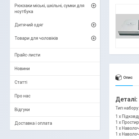
Рюкзаки міські, шкільні, сумки для
ноутбука
Дитячий одяг
Товари для чоловіків
Прайс-листи
Новини
Опис
Статті
Про нас
Деталі:
Тип набору
Відгуки
1 х Підковд
1 х Простир
Доставка і оплата
1 х Наволоч
1 х Наволоч