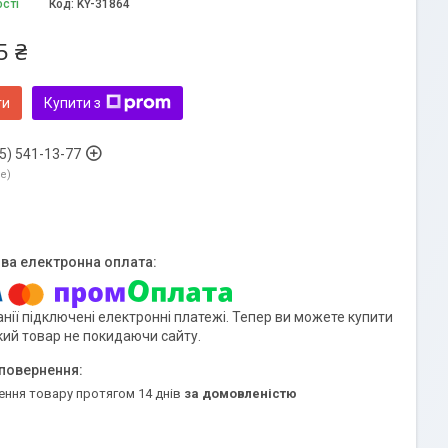
ості
Код:
KY-31864
5 ₴
ти
Купити з
5) 541-13-77
ne
нії підключені електронні платежі. Тепер ви можете купити
кий товар не покидаючи сайту.
ення товару протягом 14 днів
за домовленістю