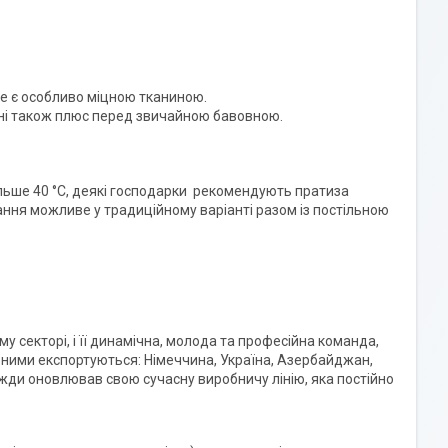
не є особливо міцною тканиною.
нні також плюс перед звичайною бавовною.
ьше 40 °C, деякі господарки рекомендують пратиза
ання можливе у традиційному варіанті разом із постільною
ому секторі, і її динамічна, молода та професійна команда,
ас ними експортуються: Німеччина, Україна, Азербайджан,
вжди оновлював свою сучасну виробничу лінію, яка постійно