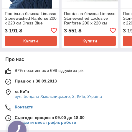
Постільна білизна Limasso
Постільна білизна Limasso
Пост
Stonewashed Ranforse 200
Stonewashed Exclusive
Ston
х 220 см Dress Blue
Ranforse 200 х 220 см
х 22
Dark Green
3 191
3 551
3 1
₴
₴
Купити
Купити
Про нас
97% позитивних з 698 відгуків за рік
Працює з 30.09.2013
м. Київ
вул. Богдана Хмельницького, 2, Київ, Україна
Контакти
Сьогодні працює з 09:00 до 18:00
Показати весь графік роботи