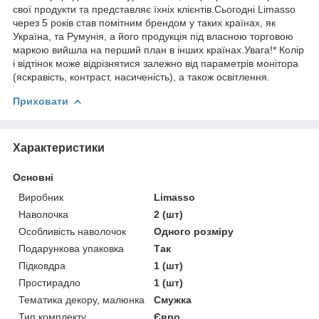
свої продукти та представляє їхніх клієнтів.Сьогодні Limasso
через 5 років став помітним брендом у таких країнах, як
Україна, та Румунія, а його продукція під власною торговою
маркою вийшла на перший план в інших країнах.Увага!* Колір
і відтінок може відрізнятися залежно від параметрів монітора
(яскравість, контраст, насиченість), а також освітлення.
Приховати
Характеристики
Основні
Виробник
Limasso
Наволочка
2 (шт)
Особливість наволочок
Одного розміру
Подарункова упаковка
Так
Підковдра
1 (шт)
Простирадло
1 (шт)
Тематика декору, малюнка
Смужка
Тип комплекту
Євро