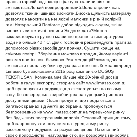
прань в гарячій воді: колір і фактура тканини ніяк не
змінюються.Легкий повітропроникний.Вологопроникність
дозволяє тканині швидко висихати.Висока щільність матеріалу
дозволяє наносити на неї якісні малюнки в різній колірній
гамі.Натуральний Ranforce добре підходить людям, які не
виносять синтетичні тканини.Як доглядати?Можна
використовувати ручне і машинне прання з температурою
води не більше 40 ° C. Деякі господині рекомендують прати за
допомогою рідких засобів для прання. Сушити краще на
свіжому повітрі. Зберігання можливо в традиційному варіанті
разом з постільною білизною.РекомендаціїРекомендовано
змінювати постільну білизну два раза в місяць.КомпаніяБренд
Limasso був заснований 2015 році компанією DOĞUŞ
TEKSTIL SAN. Команда має більше ніж 20-річний досвід
роботи в галузі експорту, створила сайт www.limasso.com.tr,
щоб пропонувати продукцію,що експортується по всьому
світу, безпосередньо з виробництва на турецький ринок за
доступними цінами. Якісні продукти, що продаються в
багатьох країнах від Англії до України, пропонуються
безпосередньо на www.limasso.com.tr на турецькому ринку
без будь- яких посередників-дилерів. Основний принцип тому,
щоб запропонувати покупцям на турецькому ринку
високоякісну продукцію за розумною ціною. Натхненний
своєю природністю і натуральністю, він розробляє і виробляє