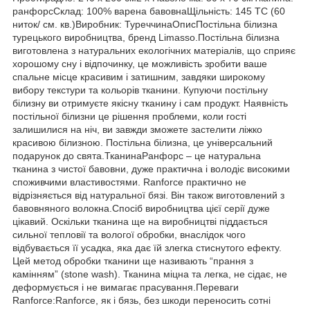
ранфорсСклад: 100% варена бавовнаЩільність: 145 TC (60
ниток/ см. кв.)Виробник: ТуреччинаОписПостільна білизна
турецького виробництва, бренд Limasso.Постільна білизна
виготовлена з натуральних екологічних матеріалів, що сприяє
хорошому сну і відпочинку, це можливість зробити ваше
спальне місце красивим і затишним, завдяки широкому
вибору текстури та кольорів тканини. Купуючи постільну
білизну ви отримуєте якісну тканину і сам продукт. Наявність
постільної білизни це рішення проблеми, коли гості
залишилися на ніч, ви завжди зможете застелити ліжко
красивою білизною. Постільна білизна, це універсальний
подарунок до свята.ТканинаРанфорс – це натуральна
тканина з чистої бавовни, дуже практична і володіє високими
споживчими властивостями. Ranforce практично не
відрізняється від натуральної бязі. Він також виготовлений з
бавовняного волокна.Спосіб виробництва цієї серії дуже
цікавий. Оскільки тканина ще на виробництві піддається
сильної тепловії та вологої обробки, внаслідок чого
відбувається її усадка, яка дає їй злегка стиснутого ефекту.
Цей метод обробки тканини ще називають “прання з
камінням” (stone wash). Тканина міцна та легка, не сідає, не
деформується і не вимагає прасування.Переваги
Ranforce:Ranforce, як і бязь, без шкоди переносить сотні