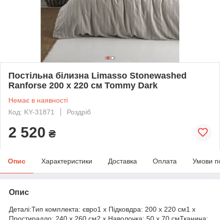
Постільна білизна Limasso Stonewashed
Ranforse 200 х 220 см Tommy Dark
Немає в наявності
Код: KY-31871
Роздріб
2 520
₴
Опис
Характеристики
Доставка
Оплата
Умови п
Опис
Деталі:Тип комплекта: євро1 х Підковдра: 200 х 220 см1 х
Простирадло: 240 х 260 см2 х Наволочка: 50 х 70 смТканина: