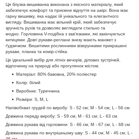
Ця блузка-вишиванка виконана з якісного матеріалу, який
забезпечує комфорт та приємне відчуття на шкірі. Вона має
гарну вишивку, яка надає їй унікального та елегантного
вигляду. Вишиванка має вільний крій, який забезпечує
зручність рухів та дозволяє виглядати стильно та
модно. Горловина V-подібна з зав'язками, які закінчуються
китицями. Довгі рукави-реглани знизу мають манжет з
ґудзичком. Вишитими рослинними візерунками прикрашені
рукави, планка та комір-стійка.
Це ідеальний вибір для літніх вечорів, ділових зустрічей,
відпочинку на природі або прогулянок містом.
Матеріал: 80% бавовна, 20% поліестер
Колір: білий
Виробник: Туреччина
Розміри: S, M, L
Напівобхват грудей по виробу: S - 52 см; M - 54 см; L - 56 см
Довжина переду виробу: S - 59 см; M - 61 см; L - 63 см
Довжина рукава від горловини: S - 66 см; M - 67 см; L - 68 см
Довжина рукава по внутрішньому шву: S - 44 см; M - 45 см; L -
46 см