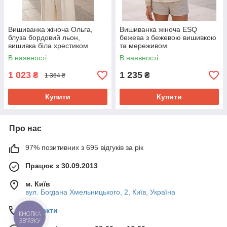
Вишиванка жіноча Ольга,
Вишиванка жіноча ESQ
блуза бордовий льон,
бежева з бежевою вишивкою
вишивка біла хрестиком
та мереживом
Розмір S, M, L, XL, 2XL, 3XL,
В наявності
В наявності
4XL, 5XL
1 023
1 235
₴
₴
1 364 ₴
Купити
Купити
Про нас
97% позитивних з 695 відгуків за рік
Працює з 30.09.2013
м. Київ
вул. Богдана Хмельницького, 2, Київ, Україна
Контакти
КНОПКА
ЗВ'ЯЗКУ