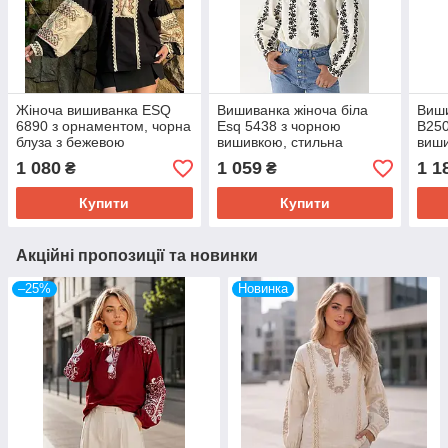
Жіноча вишиванка ESQ
Вишиванка жіноча біла
Виши
6890 з орнаментом, чорна
Esq 5438 з чорною
B250
блуза з бежевою
вишивкою, стильна
виши
вишивкою на рукавах
блузка-вишиванка вишита
1 080
1 059
1 1
₴
₴
гладдю з довгим рукавом
Купити
Купити
Акційні пропозиції та новинки
–25%
Новинка