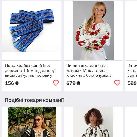
Пояс Крайка синій 5см
Вишиванка жіноча з
Віно
довжина 1.5 м під жіночу
маками Мак Лариса,
квіт
вишиванку, під чоловічу
класична біла блузка з
свят
вишиванку
маками, вишиванка з
воло
156
679
599
₴
₴
довгим рукавом
Подібні товари компанії