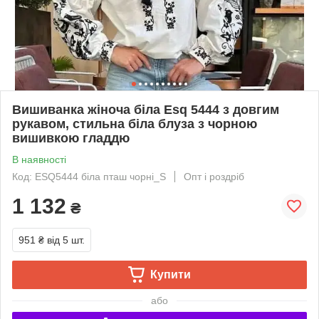
Вишиванка жіноча біла Esq 5444 з довгим
рукавом, стильна біла блуза з чорною
вишивкою гладдю
В наявності
Код: ESQ5444 біла пташ чорні_S
Опт і роздріб
1 132
₴
951 ₴
від 5 шт.
Купити
або