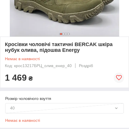
Кросівки чоловічі тактичні BERCAK шкіра
нубук олива, підошва Energy
Немає в наявності
Код: крос13217БРЦ_олив_енер_40
Роздріб
1 469
₴
Розмір чоловічого взуття
40
Немає в наявності