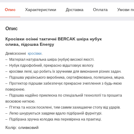
Опис
Характеристики
Доставка
Оплата
Умови п
Опис
Кросівки осінні тактичні BERCAK шкіра нубук
олива, підошва Energy
Демісезонні
кросівки
.
– Матеріал натуральна шкіра (нубук) високої якості.
– Нубук гідрофобний, прекрасно відштовхує вологу.
– кросівки легкі, що робить їх зручними для виконання різних задач.
– Підошва українського виробника, сертифікована, полегшена, міцна.
– Протектор підошви забезпечує прекрасне зчеплення з будь-якою
поверхнею.
– Підошва надійно приклеєна по спеціальній технології та прошита
восковою ниткою.
– П‘ятка та носок посилені, тим самим захищаючи стопу від ударів.
– Легко шнуруються завдяки вдало підібраній фурнітурі.
– Підібрана зручна колодка яка перевірена на практиці.
Колір: оливковий