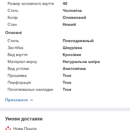
Розмір чоловічого взуття
40
Стать
Чоловіча
Колір
Оливковий
Стан
Новий
Основні
Стиль
Повседневный
Застібка
Шнурівка
Вид взуття
Кросівки
Матеріал верху
Натуральна шкіра
Вид устілки
Анатомічна
Прошивка
True
Перфорація
True
Посилювальні накладки
True
Приховати
Умови доставки
Нова Пошта