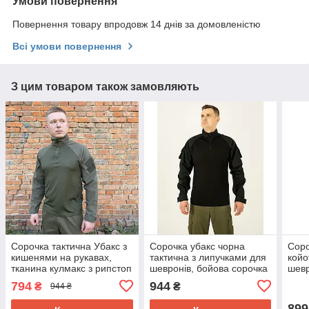
Умови повернення
Повернення товару впродовж 14 днів за домовленістю
Всі умови повернення
З цим товаром також замовляють
Сорочка тактична Убакс з
Сорочка убакс чорна
Соро
кишенями на рукавах,
тактична з липучками для
койо
тканина кулмакс з рипстоп
шевронів, бойова сорочка
шевр
оливкового кольору
ubacs
UBA
794
944
₴
₴
944 ₴
899