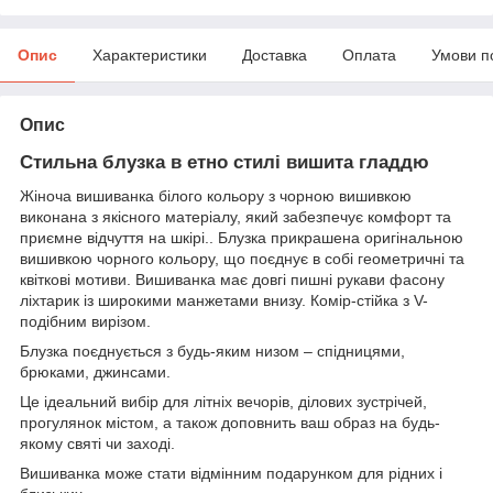
Опис
Характеристики
Доставка
Оплата
Умови п
Опис
Стильна блузка в етно стилі вишита гладдю
Жіноча вишиванка білого кольору з чорною вишивкою
виконана з якісного матеріалу, який забезпечує комфорт та
приємне відчуття на шкірі.. Блузка прикрашена оригінальною
вишивкою чорного кольору, що поєднує в собі геометричні та
квіткові мотиви. Вишиванка має довгі пишні рукави фасону
ліхтарик із широкими манжетами внизу. Комір-стійка з V-
подібним вирізом.
Блузка поєднується з будь-яким низом – спідницями,
брюками, джинсами.
Це ідеальний вибір для літніх вечорів, ділових зустрічей,
прогулянок містом, а також доповнить ваш образ на будь-
якому святі чи заході.
Вишиванка може стати відмінним подарунком для рідних і