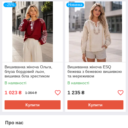
–25%
Новинка
Вишиванка жіноча Ольга,
Вишиванка жіноча ESQ
блуза бордовий льон,
бежева з бежевою вишивкою
вишивка біла хрестиком
та мереживом
Розмір S, M, L, XL, 2XL, 3XL,
В наявності
В наявності
4XL, 5XL
1 023
1 235
₴
₴
1 364 ₴
Купити
Купити
Про нас