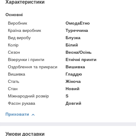
Характеристики
Основні
Виробник
ОмодаЕтно
Країна виробник
Туреччина
Вид виробу
Блузка
Колір
Білий
Сезон
Весна/Осінь
Візерунки і принти
Етнічні принти
Оздоблення та прикраси
Вишивка
Вишивка
Гладдю
Стать
Жіноча
Стан
Новий
Міжнародний розмір
S
Фасон рукава
Довгий
Приховати
Умови доставки