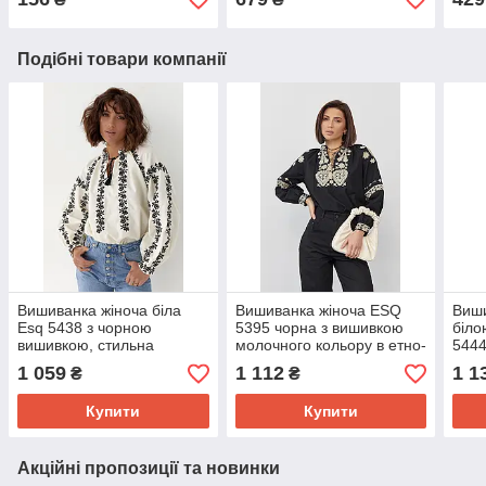
довгим рукавом
рокі
Подібні товари компанії
Вишиванка жіноча біла
Вишиванка жіноча ESQ
Виши
Esq 5438 з чорною
5395 чорна з вишивкою
біл
вишивкою, стильна
молочного кольору в етно-
5444
блузка-вишиванка вишита
стилі
блуз
1 059
1 112
1 1
₴
₴
гладдю з довгим рукавом
Купити
Купити
Акційні пропозиції та новинки